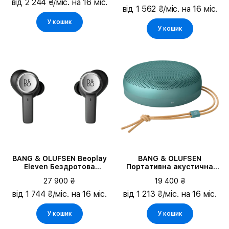
від 2 244 ₴/міс. на 16 міс.
від 1 562 ₴/міс. на 16 міс.
У кошик
У кошик
BANG & OLUFSEN Beoplay
BANG & OLUFSEN
Eleven Бездротова
Портативна акустична
Гарнітура, Natural
система Beosound A1 3rd
27 900 ₴
19 400 ₴
Aluminium
Gen, Eucalyptus Green
від 1 744 ₴/міс. на 16 міс.
від 1 213 ₴/міс. на 16 міс.
У кошик
У кошик