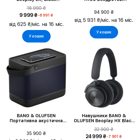
Anthracite 1240600
навушники, Infinite Black
18 990 ₴
94 900 ₴
9 999 ₴
-8 991 ₴
від 5 931 ₴/міс. на 16 міс.
від 625 ₴/міс. на 16 міс.
У кошик
У кошик
BANG & OLUFSEN
Навушники BANG &
Портативна акустична
OLUFSEN Beoplay HX Black
система Beolit 20, Black
Anthracite (1224000)
32 900 ₴
Anthracite
35 900 ₴
24 999 ₴
-7 901 ₴