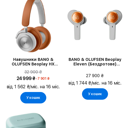
Навушники BANG &
BANG & OLUFSEN Beoplay
OLUFSEN Beoplay HX
Eleven {Бездротове}
Timber (1224002)
Гарнітура, Copper Tone
32 900 ₴
27 900 ₴
24 999 ₴
-7 901 ₴
від 1 744 ₴/міс. на 16 міс.
від 1 562 ₴/міс. на 16 міс.
У кошик
У кошик