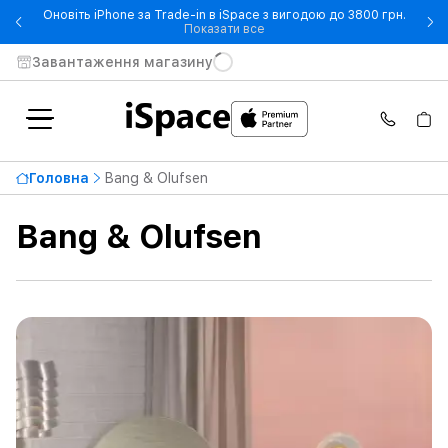
Оновіть iPhone за Trade-in в iSpace з вигодою до 3800 грн.
- Оновіть iPhone за Trade-in 
Показати все
Завантаження магазину
Найвища ціна
216 000 ₴
Головна
Bang & Olufsen
Від
До
Bang & Olufsen
Доступність
Тип продукту
Колір
Вихідна потужність