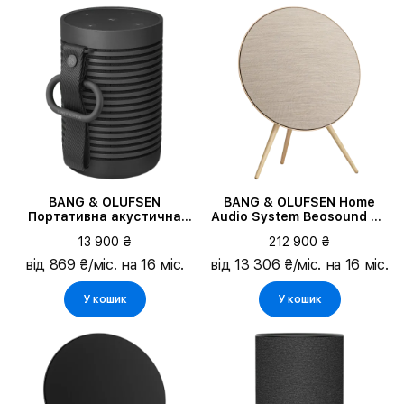
BANG & OLUFSEN
BANG & OLUFSEN Home
Портативна акустична
Audio System Beosound A9
система Beosound
5th Gen, Gold Tone
13 900 ₴
212 900 ₴
Explore, Black Anthracite
від 869 ₴/міс. на 16 міс.
від 13 306 ₴/міс. на 16 міс.
У кошик
У кошик