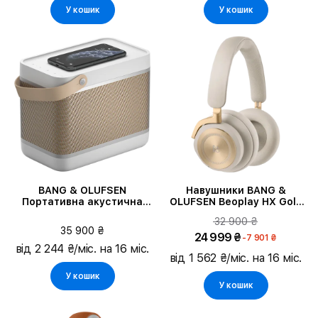
У кошик
У кошик
BANG & OLUFSEN
Навушники BANG &
Портативна акустична
OLUFSEN Beoplay HX Gold
система Beolit 20, Grey
Tone (1224016)
32 900 ₴
Mist
35 900 ₴
24 999 ₴
-7 901 ₴
від 2 244 ₴/міс. на 16 міс.
від 1 562 ₴/міс. на 16 міс.
У кошик
У кошик