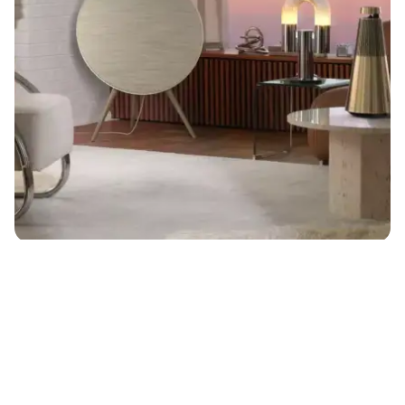
Ємність батареї
Встановлений голосовий помічник
Матеріал
Підходить до
Parent Products (multi)
Основний колір