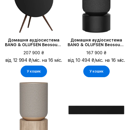
Домашня аудіосистема
Домашня аудіосистема
BANG & OLUFSEN Beosound
BANG & OLUFSEN Beosound
A9 5G Black Anthracite
Balance Black Oak
207 900 ₴
167 900 ₴
(1200632)
від 12 994 ₴/міс. на 16 міс.
від 10 494 ₴/міс. на 16 міс.
У кошик
У кошик