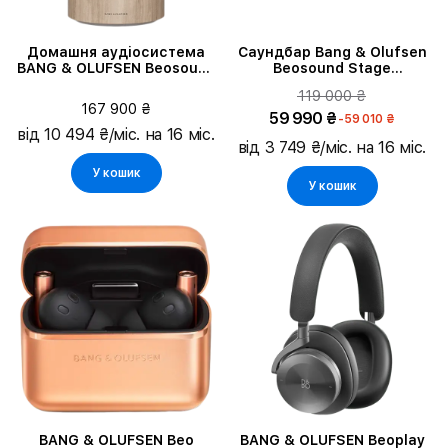
Домашня аудіосистема
Саундбар Bang & Olufsen
BANG & OLUFSEN Beosound
Beosound Stage
Balance Natural Oak
Silver/Black 2 (1200463)
119 000 ₴
167 900 ₴
59 990 ₴
-59 010 ₴
від 10 494 ₴/міс. на 16 міс.
від 3 749 ₴/міс. на 16 міс.
У кошик
У кошик
BANG & OLUFSEN Beo
BANG & OLUFSEN Beoplay