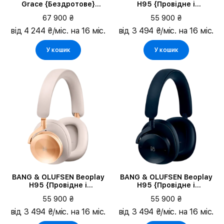
Grace {Бездротове}
H95 {Провідне і
Гарнітура, Honey Tone
бездротове} Навушники,
67 900 ₴
55 900 ₴
Чорний
від 4 244 ₴/міс. на 16 міс.
від 3 494 ₴/міс. на 16 міс.
У кошик
У кошик
BANG & OLUFSEN Beoplay
BANG & OLUFSEN Beoplay
H95 {Провідне і
H95 {Провідне і
бездротове} Навушники,
бездротове} Навушники,
55 900 ₴
55 900 ₴
Gold Tone
Темно-синій
від 3 494 ₴/міс. на 16 міс.
від 3 494 ₴/міс. на 16 міс.