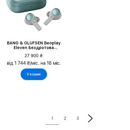
BANG & OLUFSEN Beoplay
Eleven Бездротова
Гарнітура, Eucalyptus
27 900 ₴
Green
від 1 744 ₴/міс. на 16 міс.
У кошик
1
2
3