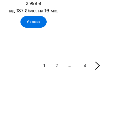
Wireless Qi2 White
2 999 ₴
(BPD007BTWH)
від 187 ₴/міс. на 16 міс.
У кошик
1
2
4