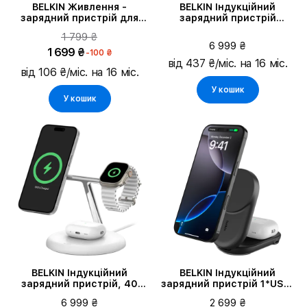
BELKIN Живлення -
BELKIN Індукційний
зарядний пристрій для
зарядний пристрій
батареї, Чорний
BoostCharge Pro 3-in-1
1 799 ₴
Magnetic, 15 Ват
6 999 ₴
1 699 ₴
-100 ₴
від 437 ₴/міс. на 16 міс.
від 106 ₴/міс. на 16 міс.
У кошик
У кошик
BELKIN Індукційний
BELKIN Індукційний
зарядний пристрій, 40
зарядний пристрій 1*USB-
Ват
C, 25 Ват
6 999 ₴
2 699 ₴