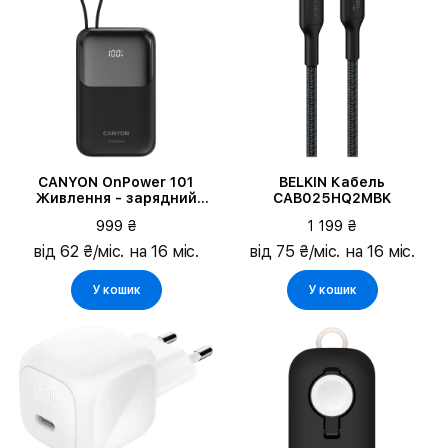
CANYON OnPower 101
BELKIN Кабель
Живлення - зарядний
CAB025HQ2MBK
пристрій для батареї,
999 ₴
1 199 ₴
Чорний
від 62 ₴/міс. на 16 міс.
від 75 ₴/міс. на 16 міс.
У кошик
У кошик