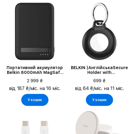
Портативний акумулятор
BELKIN |АнглійськаSecure
Belkin 8000mAh MagSafe
Holder with
Wireless Qi2 Black
KeyringАнглійська|,
2 999 ₴
699 ₴
(BPD007BTBK)
Чорний
від 187 ₴/міс. на 16 міс.
від 64 ₴/міс. на 11 міс.
У кошик
У кошик