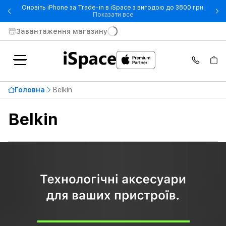
Оновіть iPhone за Trade-in в iSpace з вигодою до 3800 грн.
- Оновіть iPhone за Trade-in 
Показати все
Завантаження магазину
Найвища ціна
8 535 ₴
Головна
Belkin
Від
До
Belkin
Доступність
Тип продукту
Колір
Максимальна Вихідна потужність