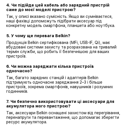
4. Чи підійде цей кабель або зарядний пристрій
саме до моєї моделі пристрою?
Так, у описі вказано сумісність. Якщо ви сумніваєтеся,
наші фахівці допоможуть підібрати аксесуар під
конкретну модель смартфона, планшета або ноутбука.
5. У чому ще перевага Belkin?
Продукція Belkin сертифікована (MFi, USB-IF, Qi), має
вбудовані системи захисту та розрахована на тривалий
термін служби, що робить її безпечнішою для ваших
пристроїв.
6. Чи можна заряджати кілька пристроїв
одночасно?
Так, багато зарядних станцій і адаптерів Belkin
підтримують одночасне заряджання 2–3 і більше
пристроїв, зокрема смартфонів, навушників і розумних
годинників.
7. Чи безпечно використовувати ці аксесуари для
акумулятора мого пристрою?
Так, аксесуари Belkin оснащені захистом від перегрівання,
перенапруги та перевантаження, що допомагає зберегти
ресурс акумулятора.