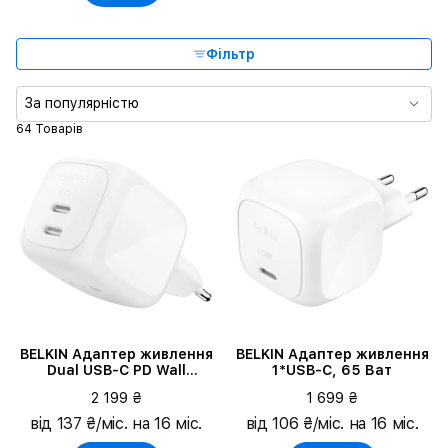
Фільтр
За популярністю
64 Товарів
BELKIN Адаптер живлення
BELKIN Адаптер живлення
Dual USB-C PD Wall
1*USB-C, 65 Ват
Charger with PPS 2*USB-C,
2 199 ₴
1 699 ₴
67 Ват
від 137 ₴/міс. на 16 міс.
від 106 ₴/міс. на 16 міс.