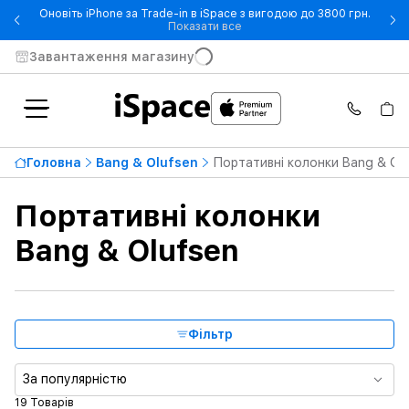
Оновіть iPhone за Trade-in в iSpace з вигодою до 3800 грн.
- Оновіть iPhone за Trade-in 
Показати все
Завантаження магазину
Отримати швидше
Самовивіз
Обрати пункт самовивозу
Головна
Bang & Olufsen
Портативні колонки Bang & Ol
Доставка
Портативні колонки
Доступність
Bang & Olufsen
Категорії
Бренд
Фільтр
За популярністю
Найвища ціна
129 900 ₴
19 Товарів