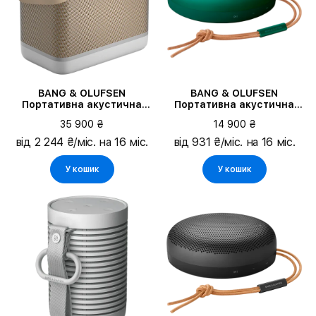
BANG & OLUFSEN
BANG & OLUFSEN
Портативна акустична
Портативна акустична
система Beolit 20, Grey
система Beosound A1 2nd
35 900 ₴
14 900 ₴
Mist
Gen, Зелений
від 2 244 ₴/міс. на 16 міс.
від 931 ₴/міс. на 16 міс.
У кошик
У кошик