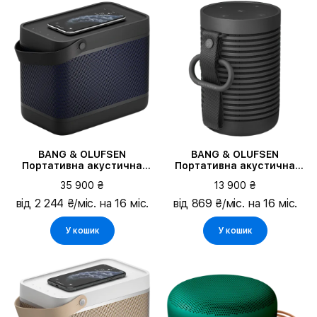
Від
До
Тип продукту
Колір
Вихідна потужність
BANG & OLUFSEN
BANG & OLUFSEN
Портативна акустична
Портативна акустична
система Beolit 20, Black
система Beosound
Ємність батареї
35 900 ₴
13 900 ₴
Anthracite
Explore, Black Anthracite
від 2 244 ₴/міс. на 16 міс.
від 869 ₴/міс. на 16 міс.
Встановлений голосовий помічник
У кошик
У кошик