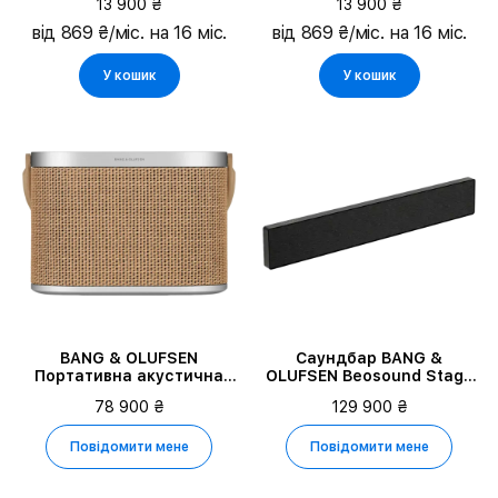
13 900 ₴
13 900 ₴
Explore, Темно-синій
Explore, Bonfire Orange
від 869 ₴/міс. на 16 міс.
від 869 ₴/міс. на 16 міс.
У кошик
У кошик
BANG & OLUFSEN
Саундбар BANG &
Портативна акустична
OLUFSEN Beosound Stage
система Beosound A5,
Black A/Dark Grey 2
78 900 ₴
129 900 ₴
Nordic Weave
(1200581)
Повідомити мене
Повідомити мене