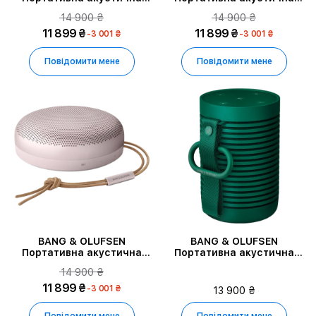
система Beosound A1 2nd
система Beosound A1 2nd
14 900 ₴
14 900 ₴
Gen, Золотий
Gen, Grey Mist
11 899 ₴
11 899 ₴
-3 001 ₴
-3 001 ₴
Повідомити мене
Повідомити мене
BANG & OLUFSEN
BANG & OLUFSEN
Портативна акустична
Портативна акустична
система Beosound A1 2nd
система Beosound
14 900 ₴
Gen, Рожевий
Explore, Зелений
11 899 ₴
-3 001 ₴
13 900 ₴
Повідомити мене
Повідомити мене