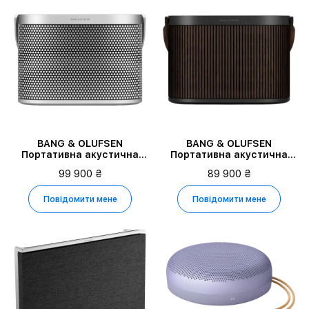
BANG & OLUFSEN
BANG & OLUFSEN
Портативна акустична
Портативна акустична
система Beosound A5,
система Beosound A5,
99 900 ₴
89 900 ₴
Spaced Aluminium
Dark Oak
Повідомити мене
Повідомити мене