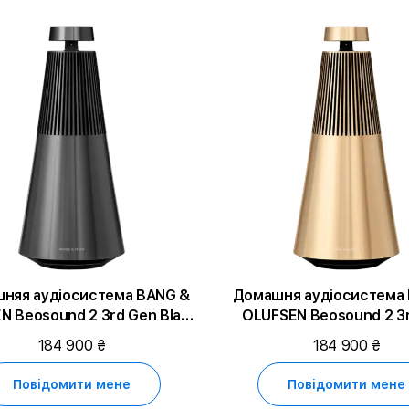
няя аудіосистема BANG &
Домашня аудіосистема
N Beosound 2 3rd Gen Black
OLUFSEN Beosound 2 3
Anthracite
Natural
184 900 ₴
184 900 ₴
Повідомити мене
Повідомити мене