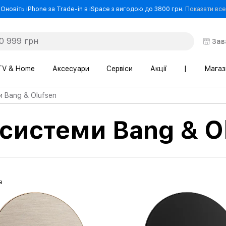
Оновіть iPhone за Trade-in в iSpace з вигодою до 3800 грн.
Показати все
Зав
TV & Home
Аксесуари
Сервіси
Акції
|
Магаз
 Bang & Olufsen
системи Bang & O
в