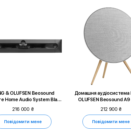
G & OLUFSEN Beosound
Домашня аудіосистема
re Home Audio System Black
OLUFSEN Beosound A9 
Anthracite
Natural Aluminium (12
216 000 ₴
212 900 ₴
Повідомити мене
Повідомити мене