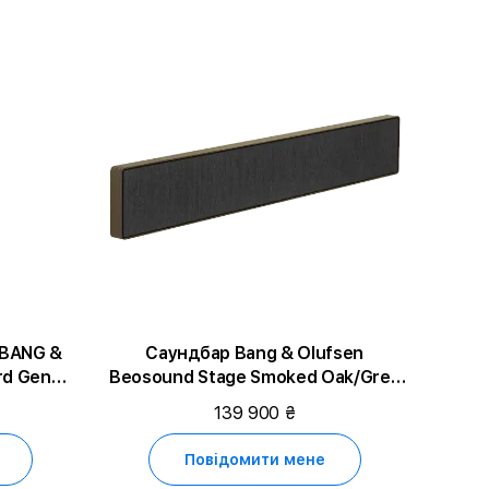
 BANG &
Саундбар Bang & Olufsen
rd Gen
Beosound Stage Smoked Oak/Grey
2 (1200473)
139 900 ₴
Повідомити мене