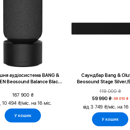
ня аудіосистема BANG &
Саундбар Bang & Olu
EN Beosound Balance Black
Beosound Stage Silver/B
Oak
(1200463)
119 000 ₴
167 900 ₴
59 990 ₴
-59 010 ₴
д 10 494 ₴/міс. на 16 міс.
від 3 749 ₴/міс. на 16 
У кошик
У кошик