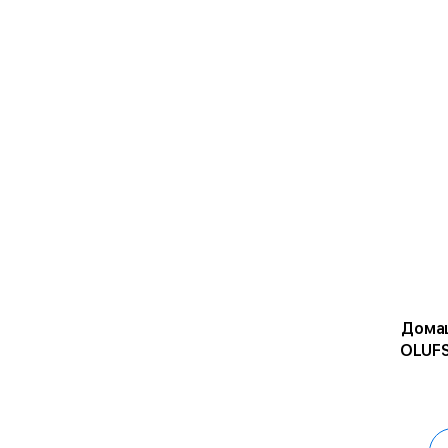
Домаш
OLUFS