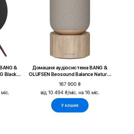
 BANG &
Домашня аудіосистема BANG &
G Black
OLUFSEN Beosound Balance Natural
2)
Oak
167 900 ₴
 міс.
від 10 494 ₴/міс. на 16 міс.
У кошик