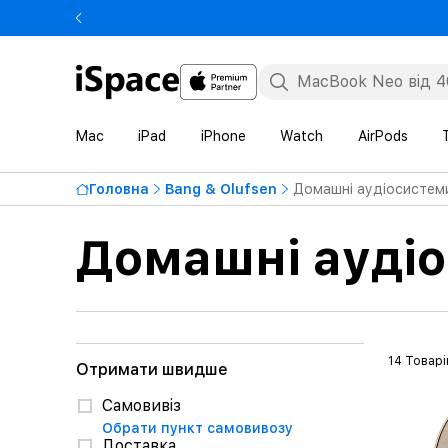
Mac
iPad
iPhone
Watch
AirPods
Головна
Bang & Olufsen
Домашні аудіосистеми
Домашні аудіо
14 Товарі
Отримати швидше
Самовивіз
Обрати пункт самовивозу
Доставка