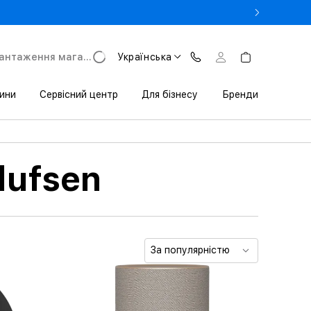
- Оновіть iPhone за Trade-in в iSpace з вигодою до 3800 грн.
антаження магазину
Українська
ини
Сервісний центр
Для бізнесу
Бренди
lufsen
За популярністю