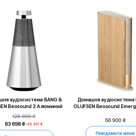
ня аудіосистема BANG &
Домашня аудіосистема
EN Beosound 2 Алюминий
OLUFSEN Beosound Emerg
128 999 ₴
56 900 ₴
83 698 ₴
-45 301 ₴
Повідомити мене