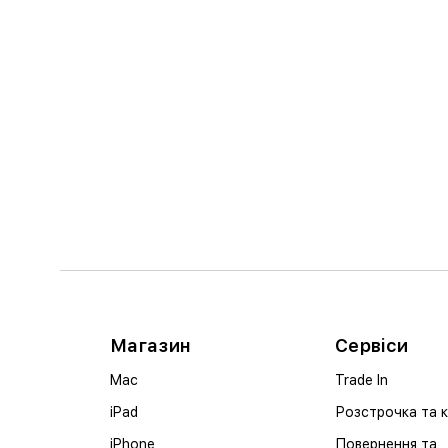
Магазин
Сервіси
Mac
Trade In
iPad
Розстрочка та 
iPhone
Повернення та