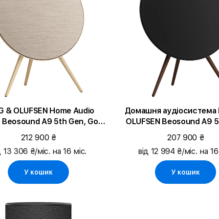
G & OLUFSEN Home Audio
Домашня аудіосистема
 Beosound A9 5th Gen, Gold
OLUFSEN Beosound A9 5
Tone
Anthracite (120063
212 900 ₴
207 900 ₴
д 13 306 ₴/міс. на 16 міс.
від 12 994 ₴/міс. на 16
У кошик
У кошик