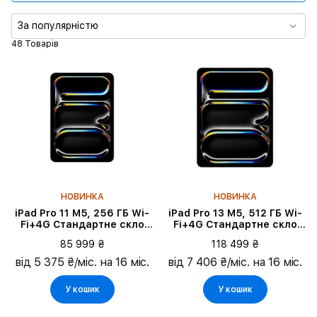
Процесор
За популярністю
48 Товарів
Діагональ екрану
Пам'ять
Колір
Тип дисплея
НОВИНКА
НОВИНКА
iPad Pro 11 M5, 256 ГБ Wi-
iPad Pro 13 M5, 512 ГБ Wi-
Fi+4G Стандартне скло
Fi+4G Стандартне скло
2025, Space Black
2025, Space Black
85 999 ₴
118 499 ₴
від 5 375 ₴/міс. на 16 міс.
від 7 406 ₴/міс. на 16 міс.
У кошик
У кошик