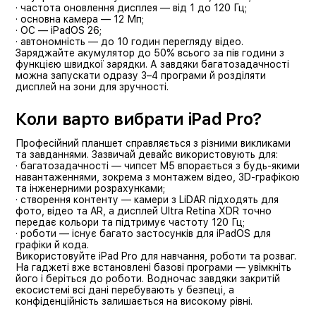
· частота оновлення дисплея — від 1 до 120 Гц;
· основна камера — 12 Мп;
· ОС — iPadOS 26;
· автономність — до 10 годин перегляду відео.
Заряджайте акумулятор до 50% всього за пів години з
функцією швидкої зарядки. А завдяки багатозадачності
можна запускати одразу 3–4 програми й розділяти
дисплей на зони для зручності.
Коли варто вибрати iPad Pro?
Професійний планшет справляється з різними викликами
та завданнями. Зазвичай девайс використовують для:
· багатозадачності — чипсет M5 впорається з будь-якими
навантаженнями, зокрема з монтажем відео, 3D-графікою
та інженерними розрахунками;
· створення контенту — камери з LiDAR підходять для
фото, відео та AR, а дисплей Ultra Retina XDR точно
передає кольори та підтримує частоту 120 Гц;
· роботи — існує багато застосунків для iPadOS для
графіки й кода.
Використовуйте iPad Pro для навчання, роботи та розваг.
На гаджеті вже встановлені базові програми — увімкніть
його і беріться до роботи. Водночас завдяки закритій
екосистемі всі дані перебувають у безпеці, а
конфіденційність залишається на високому рівні.