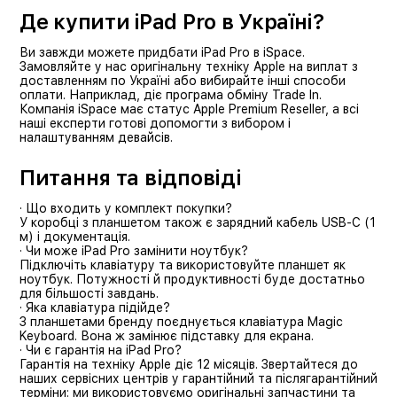
Де купити iPad Pro в Україні?
Ви завжди можете придбати iPad Pro в iSpace.
Замовляйте у нас оригінальну техніку Apple на виплат з
доставленням по Україні або вибирайте інші способи
оплати. Наприклад, діє програма обміну Trade In.
Компанія iSpace має статус Apple Premium Reseller, а всі
наші експерти готові допомогти з вибором і
налаштуванням девайсів.
Питання та відповіді
· Що входить у комплект покупки?
У коробці з планшетом також є зарядний кабель USB-C (1
м) і документація.
· Чи може iPad Pro замінити ноутбук?
Підключіть клавіатуру та використовуйте планшет як
ноутбук. Потужності й продуктивності буде достатньо
для більшості завдань.
· Яка клавіатура підійде?
З планшетами бренду поєднується клавіатура Magic
Keyboard. Вона ж замінює підставку для екрана.
· Чи є гарантія на iPad Pro?
Гарантія на техніку Apple діє 12 місяців. Звертайтеся до
наших сервісних центрів у гарантійний та післягарантійний
терміни: ми використовуємо оригінальні запчастини та