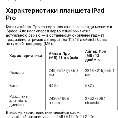
Характеристики планшета iPad
Pro
Купити Айпад Про за хорошою ціною ви завжди можете в
iSpace. Але насамперед варто ознайомитися з
актуальною серією — в останньому оновленні гаджет
традиційно отримав дві версії (на 11 і 13 дюймів) і більш
потужний процесор (M5).
Айпад Про
Айпад Про
Характеристика
(M5) 13
(M5) 11 дюймів
дюймів
249,7×177,5×5,3
281,6×215,5×5,1
Розміри
мм
мм
Вага
446 г
582 г
Роздільна
2420×1668
2752×2064
здатність
пікселів
пікселів
дисплея
В іншому характеристики девайсів схожі:
· внутрішній накопичувач — 256 і 512 Гб, 1 і 2 Тб;