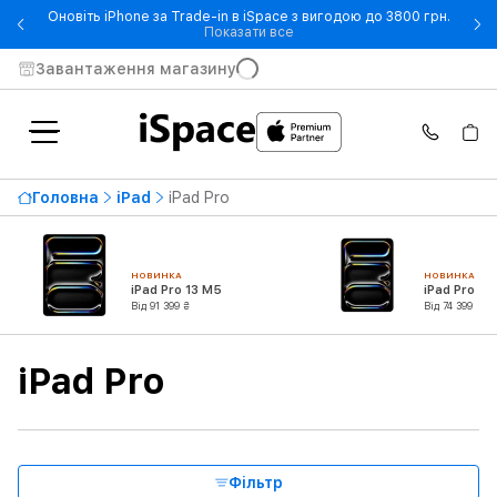
Оновіть iPhone за Trade-in в iSpace з вигодою до 3800 грн.
- Оновіть iPhone за Trade-in 
Показати все
Завантаження магазину
Найвища ціна
181 999 ₴
Головна
iPad
iPad Pro
Від
До
НОВИНКА
НОВИНКА
Доступність
iPad Pro 13 M5
iPad Pro 11
Від 91 399 ₴
Від 74 399 ₴
Тип продукту
iPad Pro
Серія
Зв'язок
Фільтр