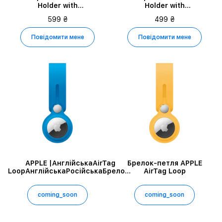
Holder with
Holder with
StrapАнглійська|, Синій
StrapАнглійська|,
599 ₴
499 ₴
Рожевий
Повідомити мене
Повідомити мене
APPLE |АнглійськаAirTag
Брелок-петля APPLE
LoopАнглійськаРосійськаБрелок-
AirTag Loop
петля Apple AirTag
LoopРосійськаУкраїнськаБрелок-
петля Apple AirTag
coming_soon
coming_soon
LoopУкраїнська|, Capri Blue