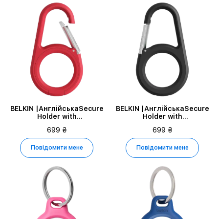
BELKIN |АнглійськаSecure
BELKIN |АнглійськаSecure
Holder with
Holder with
CarabinerАнглійська|,
CarabinerАнглійська|,
699 ₴
699 ₴
Червоний
Чорний
Повідомити мене
Повідомити мене