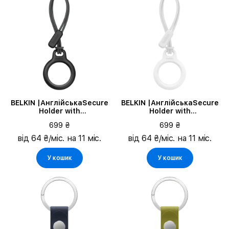
BELKIN |АнглійськаSecure
BELKIN |АнглійськаSecure
Holder with
Holder with
StrapАнглійська|, Чорний
StrapАнглійська|, Білий
699 ₴
699 ₴
від 64 ₴/міс. на 11 міс.
від 64 ₴/міс. на 11 міс.
У кошик
У кошик