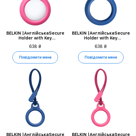
BELKIN |АнглійськаSecure
BELKIN |АнглійськаSecure
Holder with Key
Holder with Key
RingАнглійська|, Рожевий
RingАнглійська|, Синій
638 ₴
638 ₴
Повідомити мене
Повідомити мене
BELKIN |АнглійськаSecure
BELKIN |АнглійськаSecure