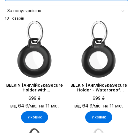
За популярністю
18 Товарів
BELKIN |АнглійськаSecure
BELKIN |АнглійськаSecure
Holder with
Holder - Waterproof
KeyringАнглійська|,
Keyring - 1
699 ₴
699 ₴
Чорний
PackАнглійська|, Чорний
від 64 ₴/міс. на 11 міс.
від 64 ₴/міс. на 11 міс.
У кошик
У кошик