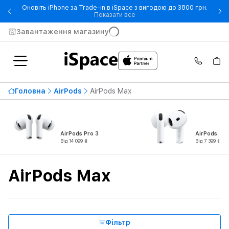
Оновіть iPhone за Trade-in в iSpace з вигодою до 3800 грн.
- Оновіть iPhone за Trade-in 
Показати все
Завантаження магазину
Найвища ціна
33 999 ₴
Головна
AirPods
AirPods Max
Від
До
Доступність
AirPods Pro 3
AirPods 4
Від 14 099 ₴
Від 7 399 ₴
Тип продукту
AirPods Max
Серія
Колір
Фільтр