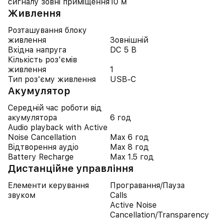
сигналу зовні приміщення
10 м
Живлення
Розташування блоку
живлення
Зовнішній
Вхідна напруга
DC 5 В
Кількість роз'ємів
живлення
1
Тип роз'єму живлення
USB-C
Акумулятор
Середній час роботи від
акумулятора
6 год
Audio playback with Active
Noise Cancellation
Max 6 год
Відтворення аудіо
Max 8 год
Battery Recharge
Max 1.5 год
Дистанційне управління
Елементи керування
Програвання/Пауза
звуком
Calls
Active Noise
Cancellation/Transparency