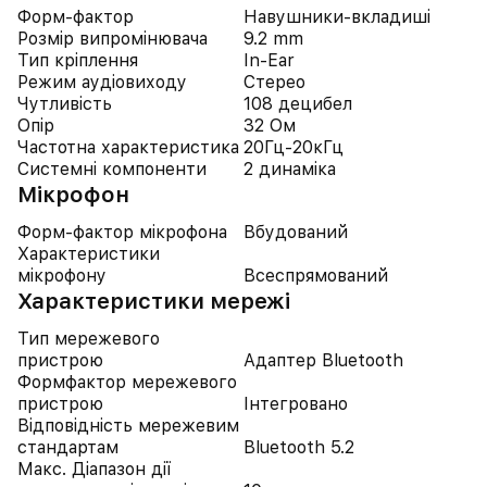
Форм-фактор
Навушники-вкладиші
Розмір випромінювача
9.2 mm
Тип кріплення
In-Ear
Режим аудіовиходу
Стерео
Чутливість
108 децибел
Опір
32 Ом
Частотна характеристика
20Гц-20кГц
Системні компоненти
2 динаміка
Мікрофон
Форм-фактор мікрофона
Вбудований
Характеристики
мікрофону
Всеспрямований
Характеристики мережі
Тип мережевого
пристрою
Адаптер Bluetooth
Формфактор мережевого
пристрою
Інтегровано
Відповідність мережевим
стандартам
Bluetooth 5.2
Макс. Діапазон дії