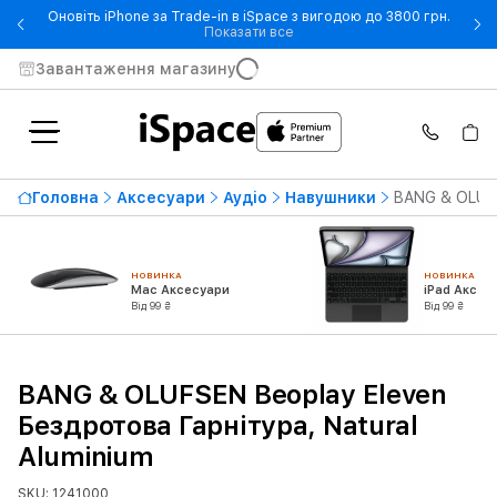
Оновіть iPhone за Trade-in в iSpace з вигодою до 3800 грн.
- Оновіть iPhone за Trade-in 
Показати все
Завантаження магазину
Головна
Аксесуари
Аудіо
Навушники
BANG & OLUFS
НОВИНКА
НОВИНКА
Mac Аксесуари
iPad Аксес
Від 99 ₴
Від 99 ₴
BANG & OLUFSEN Beoplay Eleven
Бездротова Гарнітура, Natural
Aluminium
SKU: 1241000