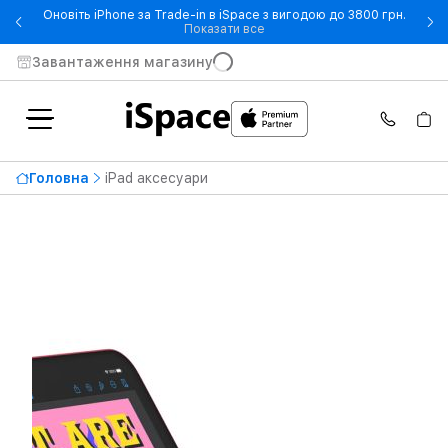
Оновіть iPhone за Trade-in в iSpace з вигодою до 3800 грн.
- Оновіть iPhone за Trade-in 
Показати все
Завантаження магазину
Головна
iPad аксесуари