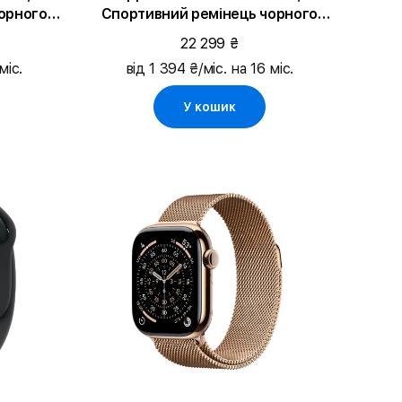
орного
Спортивний ремінець чорного
t Black
кольору, S/M, 42mm, Space Grey
22 299 ₴
Aluminium
міс.
від 1 394 ₴/міс. на 16 міс.
У кошик