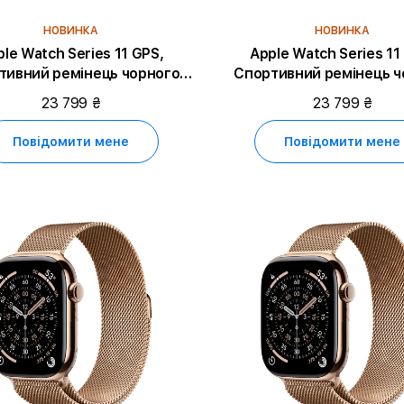
НОВИНКА
НОВИНКА
le Watch Series 11 GPS,
Apple Watch Series 11
тивний ремінець чорного
Спортивний ремінець ч
ору, S/M, 46mm, Jet Black
кольору, S/M, 46mm, Spa
23 799 ₴
23 799 ₴
Aluminium
Aluminium
Повідомити мене
Повідомити мене