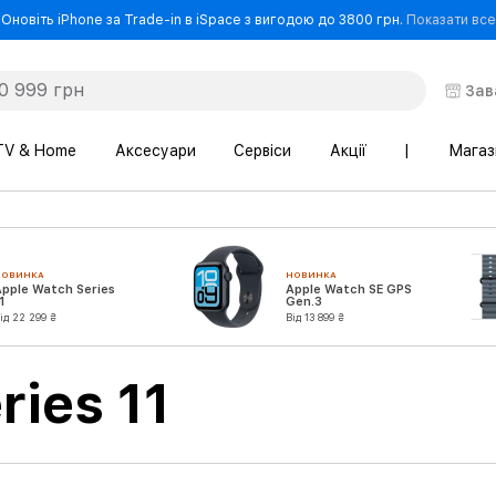
Оновіть iPhone за Trade-in в iSpace з вигодою до 3800 грн.
Показати все
Зав
TV & Home
Аксесуари
Сервіси
Акції
|
Магаз
НОВИНКА
НОВИНКА
Apple Watch Series
Apple Watch SE GPS
1
Gen.3
ід 22 299 ₴
Від 13 899 ₴
ries 11