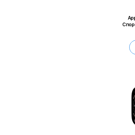
App
Спор
коль