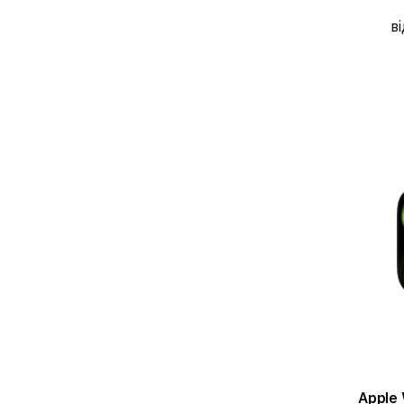
ві
Apple W