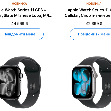
НОВИНКА
НОВИНКА
le Watch Series 11 GPS +
Apple Watch Series 11 
oop, M/L,
Cellular, Спортивний ремінець
46mm, Slate Titanium
чорного кольору, M/L, 46
44 599 ₴
42 399 ₴
Titanium
Повідомити мене
Повідомити мене