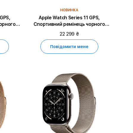
НОВИНКА
 GPS,
Apple Watch Series 11 GPS,
орного
Спортивний ремінець чорного
ce Grey
кольору, M/L, 42mm, Space Grey
22 299 ₴
Aluminium
Повідомити мене