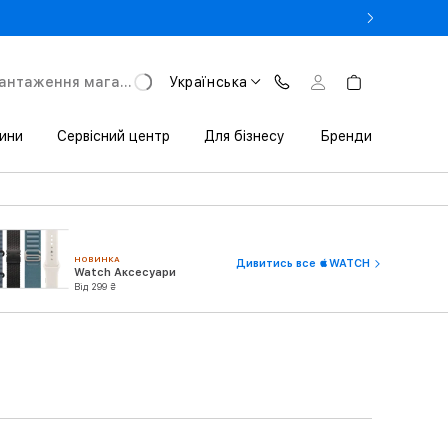
- Оновіть iPhone за Trade-in в iSpace з вигодою до 3800 грн.
антаження магазину
Українська
ини
Сервісний центр
Для бізнесу
Бренди
НОВИНКА
Дивитись все WATCH
Watch Аксесуари
Від 299 ₴