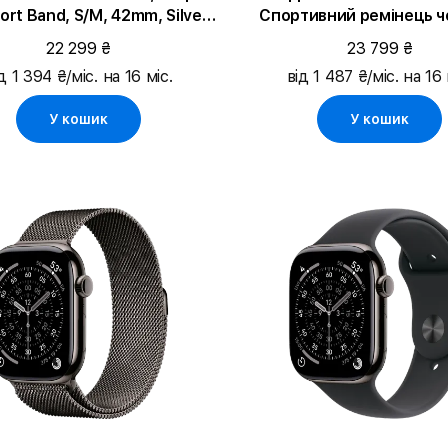
ort Band, S/M, 42mm, Silver
Спортивний ремінець ч
Aluminium
кольору, M/L, 46mm, Je
22 299 ₴
23 799 ₴
Aluminium
д 1 394 ₴/міс. на 16 міс.
від 1 487 ₴/міс. на 16 
У кошик
У кошик