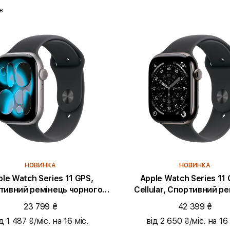
в
НОВИНКА
НОВИНКА
le Watch Series 11 GPS,
Apple Watch Series 11 
тивний ремінець чорного
Cellular, Спортивний ремінець
ру, M/L, 46mm, Space Grey
чорного кольору, S/M, 46
23 799 ₴
42 399 ₴
Aluminium
Titanium
д 1 487 ₴/міс. на 16 міс.
від 2 650 ₴/міс. на 16 