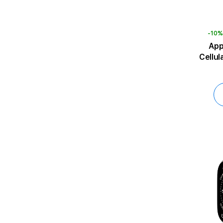
-10
App
Cellular, Gold Milanese L