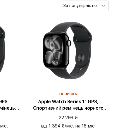
За популярністю
НОВИНКА
GPS +
Apple Watch Series 11 GPS,
Спортивний ремінець чорного
mm, Slate
кольору, S/M, 42mm, Jet Black
22 299 ₴
Aluminium
міс.
від 1 394 ₴/міс. на 16 міс.