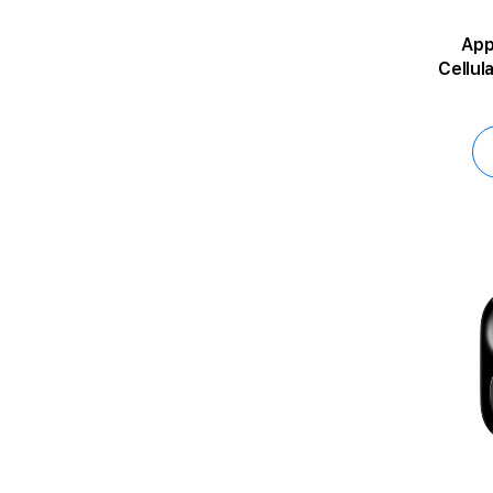
App
Cellular, Slate Milanese L