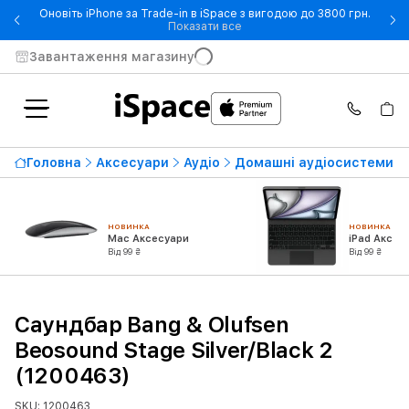
Оновіть iPhone за Trade-in в iSpace з вигодою до 3800 грн.
- Оновіть iPhone за Trade-in 
Показати все
Завантаження магазину
Головна
Аксесуари
Аудіо
Домашні аудіосистеми
НОВИНКА
НОВИНКА
Mac Аксесуари
iPad Аксес
Від 99 ₴
Від 99 ₴
Саундбар Bang & Olufsen
Beosound Stage Silver/Black 2
(1200463)
SKU: 1200463