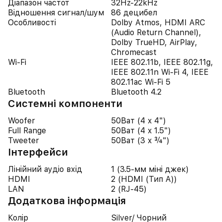
Діапазон частот
32Hz-22kHz
Відношення сигнал/шум
86 децибел
Особливості
Dolby Atmos, HDMI ARC
(Audio Return Channel),
Dolby TrueHD, AirPlay,
Chromecast
Wi-Fi
IEEE 802.11b, IEEE 802.11g,
IEEE 802.11n Wi-Fi 4, IEEE
802.11ac Wi-Fi 5
Bluetooth
Bluetooth 4.2
Системні компоненти
Woofer
50Ват (4 x 4")
Full Range
50Ват (4 x 1.5")
Tweeter
50Ват (3 x ¾")
Iнтерфейси
Лінійний аудіо вхід
1 (3.5-мм міні джек)
HDMI
2 (HDMI (Тип A))
LAN
2 (RJ-45)
Додаткова інформація
Колір
Silver/ Чорний