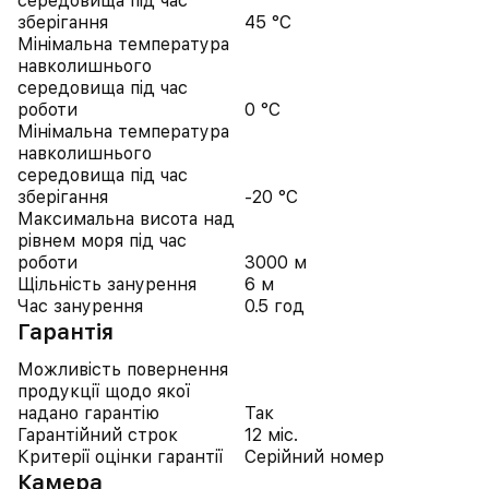
середовища під час
зберігання
45 °C
Мінімальна температура
навколишнього
середовища під час
роботи
0 °C
Мінімальна температура
навколишнього
середовища під час
зберігання
-20 °C
Максимальна висота над
рівнем моря під час
роботи
3000 м
Щільність занурення
6 м
Час занурення
0.5 год
Гарантія
Можливість повернення
продукції щодо якої
надано гарантію
Так
Гарантійний строк
12 міс.
Критерії оцінки гарантії
Серійний номер
Камера