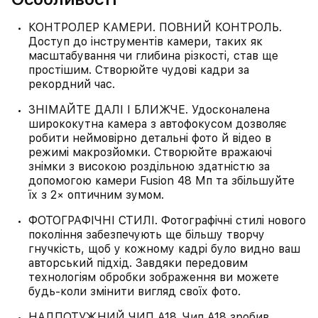
КОНТРОЛЕР КАМЕРИ. ПОВНИЙ КОНТРОЛЬ.
Доступ до інструментів камери, таких як
масштабування чи глибина різкості, став ще
простішим. Створюйте чудові кадри за
рекордний час.
ЗНІМАЙТЕ ДАЛІ І БЛИЖЧЕ. Удосконалена
ширококутна камера з автофокусом дозволяє
робити неймовірно детальні фото й відео в
режимі макрозйомки. Створюйте вражаючі
знімки з високою роздільною здатністю за
допомогою камери Fusion 48 Мп та збільшуйте
їх з 2× оптичним зумом.
ФОТОГРАФІЧНІ СТИЛІ. Фотографічні стилі нового
покоління забезпечують ще більшу творчу
гнучкість, щоб у кожному кадрі було видно ваш
авторський підхід. Завдяки передовим
технологіям обробки зображення ви можете
будь-коли змінити вигляд своїх фото.
НАДПОТУЖНИЙ ЧИП A18. Чип A18 зробив