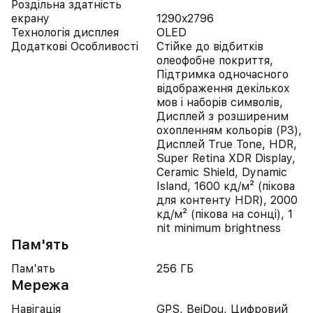
Роздільна здатність
екрану
1290x2796
Технологія дисплея
OLED
Додаткові Особливості
Стійке до відбитків
олеофобне покриття,
Підтримка одночасного
відображення декількох
мов і наборів символів,
Дисплей з розширеним
охопленням кольорів (P3),
Дисплей True Tone, HDR,
Super Retina XDR Display,
Ceramic Shield, Dynamic
Island, 1600 кд/м² (пікова
для контенту HDR), 2000
кд/м² (пікова на сонці), 1
nit minimum brightness
Пам'ять
Пам'ять
256 ГБ
Мережа
Навігація
GPS, BeiDou, Цифровий