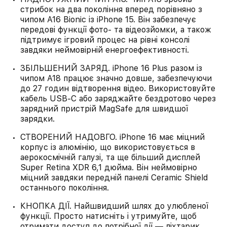
стрибок на два покоління вперед порівняно з
чипом A16 Bionic із iPhone 15. Він забезпечує
передові функції фото- та відеозйомки, а також
підтримує ігровий процес на рівні консолі
завдяки неймовірній енергоефективності.
ЗБІЛЬШЕНИЙ ЗАРЯД. iPhone 16 Plus разом із
чипом A18 працює значно довше, забезпечуючи
до 27 годин відтворення відео. Використовуйте
кабель USB‑C або заряджайте бездротово через
зарядний пристрій MagSafe для швидшої
зарядки.
СТВОРЕНИЙ НАДОВГО. iPhone 16 має міцний
корпус із алюмінію, що використовується в
аерокосмічній галузі, та ще більший дисплей
Super Retina XDR 6,1 дюйма. Він неймовірно
міцний завдяки передній панелі Ceramic Shield
останнього покоління.
КНОПКА ДІЇ. Найшвидший шлях до улюбленої
функції. Просто натисніть і утримуйте, щоб
отримати доступ до потрібної дії — ліхтарик,