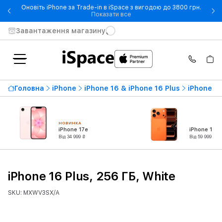
Оновіть iPhone за Trade-in в iSpace з вигодою до 3800 грн.
- Оновіть iPhone за Trade-in 
Показати все
Завантаження магазину
Головна
iPhone
iPhone 16 & iPhone 16 Plus
iPhone 16
НОВИНКА
iPhone 17e
iPhone 17 P
Від 34 999 ₴
Від 59 999 ₴
iPhone 16 Plus, 256 ГБ, White
SKU: MXWV3SX/A