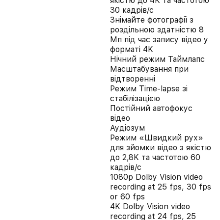
якістю до 4K та частотою
30 кадрів/с
Знімайте фотографії з
роздільною здатністю 8
Мп під час запису відео у
форматі 4K
Нічний режим Таймлапс
Масштабування при
відтворенні
Режим Time‑lapse зі
стабілізацією
Постійний автофокус
відео
Аудіозум
Режим «Швидкий рух»
для зйомки відео з якістю
до 2,8K та частотою 60
кадрів/с
1080p Dolby Vision video
recording at 25 fps, 30 fps
or 60 fps
4K Dolby Vision video
recording at 24 fps, 25