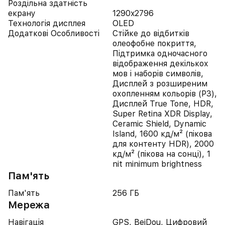
Роздільна здатність
екрану
1290x2796
Технологія дисплея
OLED
Додаткові Особливості
Стійке до відбитків
олеофобне покриття,
Підтримка одночасного
відображення декількох
мов і наборів символів,
Дисплей з розширеним
охопленням кольорів (P3),
Дисплей True Tone, HDR,
Super Retina XDR Display,
Ceramic Shield, Dynamic
Island, 1600 кд/м² (пікова
для контенту HDR), 2000
кд/м² (пікова на сонці), 1
nit minimum brightness
Пам'ять
Пам'ять
256 ГБ
Мережа
Навігація
GPS, BeiDou, Цифровий