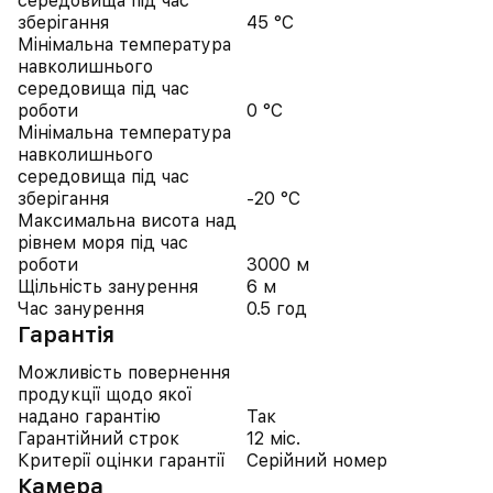
середовища під час
зберігання
45 °C
Мінімальна температура
навколишнього
середовища під час
роботи
0 °C
Мінімальна температура
навколишнього
середовища під час
зберігання
-20 °C
Максимальна висота над
рівнем моря під час
роботи
3000 м
Щільність занурення
6 м
Час занурення
0.5 год
Гарантія
Можливість повернення
продукції щодо якої
надано гарантію
Так
Гарантійний строк
12 міс.
Критерії оцінки гарантії
Серійний номер
Камера