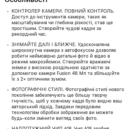
КОНТРОЛЕР КАМЕРИ. ПОВНИЙ КОНТРОЛЬ.
Доступ до інструментів камери, таких як
масштабування чи глибина різкості, став ще
простішим. Створюйте чудові кадри за
рекордний час.
ЗНІМАЙТЕ ДАЛІ І БЛИЖЧЕ. Удосконалена
ширококутна камера з автофокусом дозволяє
робити неймовірно детальні фото й відео в
режимі макрозйомки. Створюйте вражаючі
знімки з високою роздільною здатністю за
допомогою камери Fusion 48 Мп та збільшуйте
їх з 2× оптичним зумом.
ФОТОГРАФІЧНІ СТИЛІ. Фотографічні стилі нового
покоління забезпечують ще більшу творчу
гнучкість, щоб у кожному кадрі було видно ваш
авторський підхід. Завдяки передовим
технологіям обробки зображення ви можете
будь-коли змінити вигляд своїх фото.
НАДПОТУЖНИЙ ЧИП A18. Чип A18 зробив