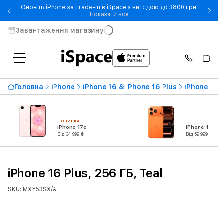
Оновіть iPhone за Trade-in в iSpace з вигодою до 3800 грн.
- Оновіть iPhone за Trade-in 
Показати все
Завантаження магазину
Головна
iPhone
iPhone 16 & iPhone 16 Plus
iPhone 16
НОВИНКА
iPhone 17e
iPhone 17 P
Від 34 999 ₴
Від 59 999 ₴
iPhone 16 Plus, 256 ГБ, Teal
SKU: MXY53SX/A