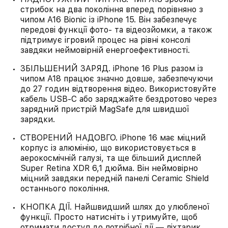
стрибок на два покоління вперед порівняно з
чипом A16 Bionic із iPhone 15. Він забезпечує
передові функції фото- та відеозйомки, а також
підтримує ігровий процес на рівні консолі
завдяки неймовірній енергоефективності.
ЗБІЛЬШЕНИЙ ЗАРЯД. iPhone 16 Plus разом із
чипом A18 працює значно довше, забезпечуючи
до 27 годин відтворення відео. Використовуйте
кабель USB‑C або заряджайте бездротово через
зарядний пристрій MagSafe для швидшої
зарядки.
СТВОРЕНИЙ НАДОВГО. iPhone 16 має міцний
корпус із алюмінію, що використовується в
аерокосмічній галузі, та ще більший дисплей
Super Retina XDR 6,1 дюйма. Він неймовірно
міцний завдяки передній панелі Ceramic Shield
останнього покоління.
КНОПКА ДІЇ. Найшвидший шлях до улюбленої
функції. Просто натисніть і утримуйте, щоб
отримати доступ до потрібної дії — ліхтарик,