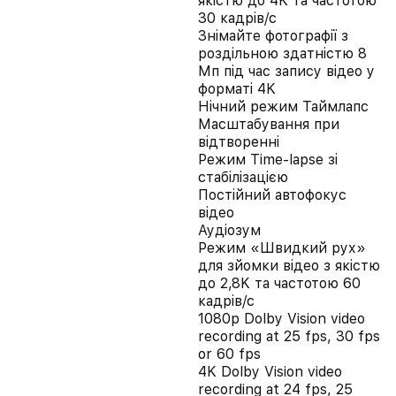
якістю до 4K та частотою
30 кадрів/с
Знімайте фотографії з
роздільною здатністю 8
Мп під час запису відео у
форматі 4K
Нічний режим Таймлапс
Масштабування при
відтворенні
Режим Time‑lapse зі
стабілізацією
Постійний автофокус
відео
Аудіозум
Режим «Швидкий рух»
для зйомки відео з якістю
до 2,8K та частотою 60
кадрів/с
1080p Dolby Vision video
recording at 25 fps, 30 fps
or 60 fps
4K Dolby Vision video
recording at 24 fps, 25