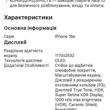
КОНФІДЕНЦІЙНІСТЬ — Використовуйте Face ID
для безпечного розблокування, входу та оплати.
Характеристики
Основна інформація
Серія
iPhone 16e
Дисплей
Роздільна здатність
екрану
1170x2532
Технологія дисплея
OLED
Додаткові Особливості
Стійке до відбитків
олеофобне покриття,
Масштабування екрану,
Дисплей з розширеним
охопленням кольорів (P3),
Дисплей True Tone, HDR,
Super Retina XDR Display,
1200 nits max brightness
(HDR), Ceramic Shield,
Reachability