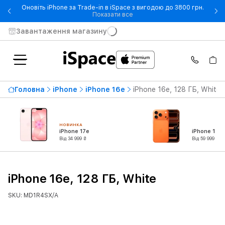
Оновіть iPhone за Trade-in в iSpace з вигодою до 3800 грн.
- Оновіть iPhone за Trade-in 
Показати все
Завантаження магазину
Головна
iPhone
iPhone 16e
iPhone 16e, 128 ГБ, White
НОВИНКА
iPhone 17e
iPhone 17 P
Від 34 999 ₴
Від 59 999 ₴
iPhone 16e, 128 ГБ, White
SKU: MD1R4SX/A