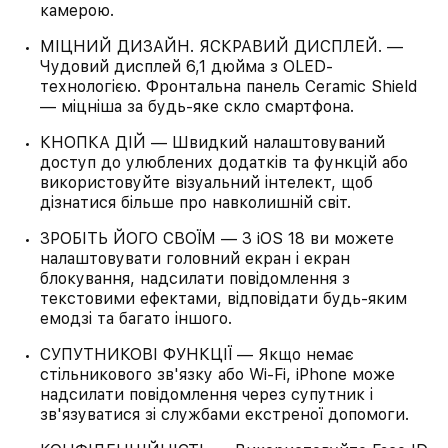
камерою.
МІЦНИЙ ДИЗАЙН. ЯСКРАВИЙ ДИСПЛЕЙ. —
Чудовий дисплей 6,1 дюйма з OLED-
технологією. Фронтальна панель Ceramic Shield
— міцніша за будь-яке скло смартфона.
КНОПКА ДІЙ — Швидкий налаштовуваний
доступ до улюблених додатків та функцій або
використовуйте візуальний інтелект, щоб
дізнатися більше про навколишній світ.
ЗРОБІТЬ ЙОГО СВОЇМ — З iOS 18 ви можете
налаштовувати головний екран і екран
блокування, надсилати повідомлення з
текстовими ефектами, відповідати будь-яким
емодзі та багато іншого.
СУПУТНИКОВІ ФУНКЦІЇ — Якщо немає
стільникового зв'язку або Wi‑Fi, iPhone може
надсилати повідомлення через супутник і
зв'язуватися зі службами екстреної допомоги.