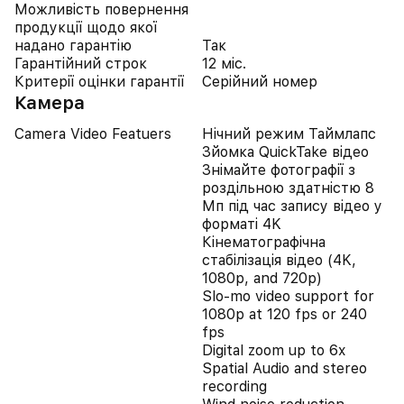
Можливість повернення
продукції щодо якої
надано гарантію
Так
Гарантійний строк
12 міс.
Критерії оцінки гарантії
Серійний номер
Камера
Camera Video Featuers
Нічний режим Таймлапс
Зйомка QuickTake відео
Знімайте фотографії з
роздільною здатністю 8
Мп під час запису відео у
форматі 4K
Кінематографічна
стабілізація відео (4K,
1080p, and 720p)
Slo‑mo video support for
1080p at 120 fps or 240
fps
Digital zoom up to 6x
Spatial Audio and stereo
recording