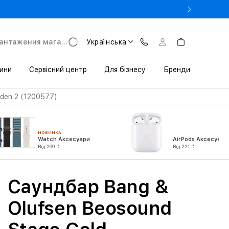
- Оновіть iPhone за Trade-in в iSpace з вигодою до 3800 грн.
антаження магазину
Українська
ини
Сервісний центр
Для бізнесу
Бренди
den 2 (1200577)
НОВИНКА
Watch Аксесуари
AirPods Аксесуари
Від 299 ₴
Від 221 ₴
Саундбар Bang &
Olufsen Beosound