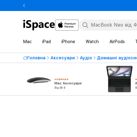
Mac
iPad
iPhone
Watch
AirPods
Головна
Аксесуари
Аудіо
Домашні аудіоси
НОВИНКА
Mac Аксесуари
Від 99 ₴
В