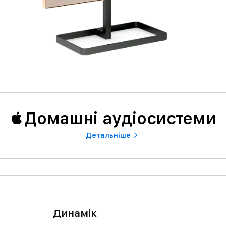
Домашні аудіосистеми
Детальнiше
Динамік