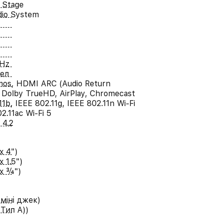
 Stage
io System
kHz
ел
mos, HDMI ARC (Audio Return
 Dolby TrueHD, AirPlay, Chromecast
11b, IEEE 802.11g, IEEE 802.11n Wi-Fi
2.11ac Wi-Fi 5
 4.2
x 4")
x 1.5")
 x ¾")
 міні джек)
Тип A))