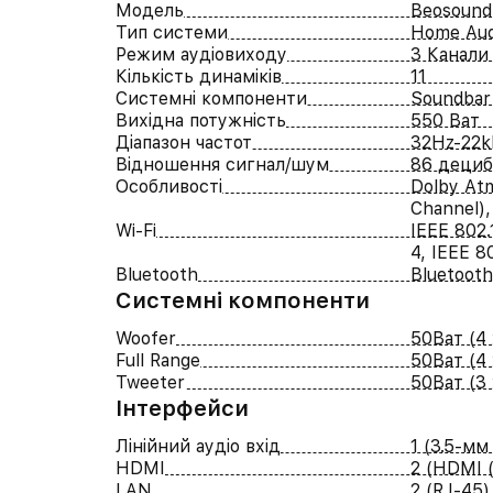
Модель
Beosound
Тип системи
Home Aud
Режим аудіовиходу
3 Канали
Кількість динаміків
11
Системні компоненти
Soundbar
Вихідна потужність
550 Ват
Діапазон частот
32Hz-22
Відношення сигнал/шум
86 дециб
Особливості
Dolby At
Channel),
Wi-Fi
IEEE 802.
4, IEEE 80
Bluetooth
Bluetooth
Системні компоненти
Woofer
50Ват (4 
Full Range
50Ват (4 
Tweeter
50Ват (3
Iнтерфейси
Лінійний аудіо вхід
1 (3.5-мм
HDMI
2 (HDMI (
LAN
2 (RJ-45)