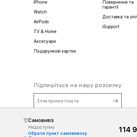
iPhone
Повернення та
гарантії
Watch
Доставка та оп
AirPods
iSupport
TV & Home
Аксесуари
Подарункові картки
Підпишіться на нашу розсилку
Електронна пошта
Я згоден на
обробку персональних
Самовивіз
даних,
та
ознайомлений з Умовами
Недоступно
114 
користування.
Обрати пункт самовивозу