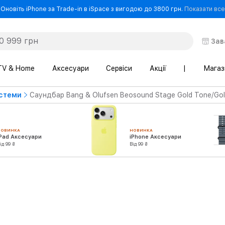
Оновіть iPhone за Trade-in в iSpace з вигодою до 3800 грн.
Показати все
Зав
TV & Home
Аксесуари
Сервіси
Акції
|
Магаз
стеми
Саундбар Bang & Olufsen Beosound Stage Gold Tone/Gol
НОВИНКА
НОВИНКА
iPad Аксесуари
iPhone Аксесуари
ід 99 ₴
Від 99 ₴