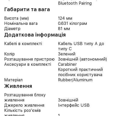
Bluetooth Pairing
Габарити та вага
Висота (мм)
124 мм
Номінальна вага
0.631 кілограм
Діаметр
81 мм
Додаткова інформація
Кабелі в комплекті
Кабель USB типу A до
типу C
Колір
Зелений
Розташування пристрою
Зовнішній (автономний)
Аксесуари в комплекті
Carabiner
Короткий практичний
посібник користувача
Матеріал
Rubber/Aluminum
Живлення
Розташування блоку
живлення
Зовнішній
Джерело живлення
Інтерфейс USB
Кількість роз'ємів
живлення
1