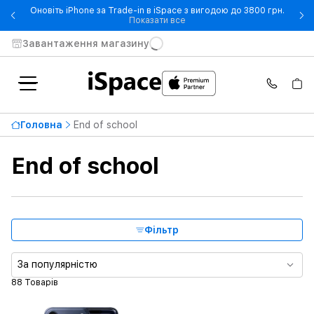
Оновіть iPhone за Trade-in в iSpace з вигодою до 3800 грн.
- Оновіть iPhone за Trade-in 
Показати все
Завантаження магазину
Найвища ціна
66 999 ₴
Головна
End of school
Від
До
End of school
Сумісні моделі
Матеріал
Фільтр
Тип продукту
За популярністю
88 Товарів
Колір