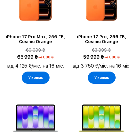
Тип ремінця
Колір ремінця
iPhone 17 Pro Max, 256 ГБ,
iPhone 17 Pro, 256 ГБ,
Cosmic Orange
Cosmic Orange
Час роботи без підзарядки
69 999 ₴
63 999 ₴
65 999 ₴
59 999 ₴
-4 000 ₴
-4 000 ₴
Колір корпусу
від 4 125 ₴/міс. на 16 міс.
від 3 750 ₴/міс. на 16 міс.
У кошик
У кошик
Зв'язок
Процесор
Кількість ядер процесора
Підтип продукту