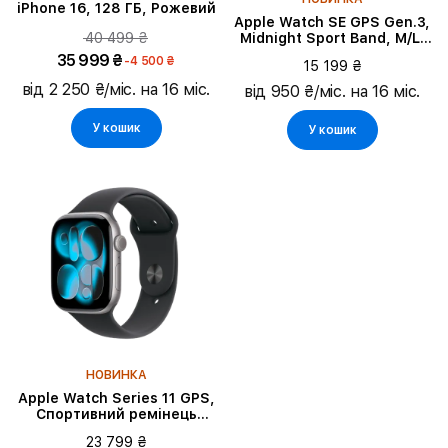
iPhone 16, 128 ГБ, Рожевий
Apple Watch SE GPS Gen.3,
40 499 ₴
Midnight Sport Band, M/L,
44mm, Midnight
35 999 ₴
-4 500 ₴
15 199 ₴
від 2 250 ₴/міс. на 16 міс.
від 950 ₴/міс. на 16 міс.
У кошик
У кошик
НОВИНКА
Apple Watch Series 11 GPS,
Спортивний ремінець
чорного кольору, M/L,
23 799 ₴
46mm, Space Grey