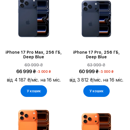
Серія
Діагональ екрану
Пам'ять
Основна камера
iPhone 17 Pro Max, 256 ГБ,
iPhone 17 Pro, 256 ГБ,
Deep Blue
Deep Blue
69 999 ₴
63 999 ₴
Час відтворення відео
66 999 ₴
60 999 ₴
-3 000 ₴
-3 000 ₴
від 4 187 ₴/міс. на 16 міс.
від 3 812 ₴/міс. на 16 міс.
Тип SIM карти
У кошик
У кошик
Матеріал корпусу
Розмір корпусу
Розмір ремінця