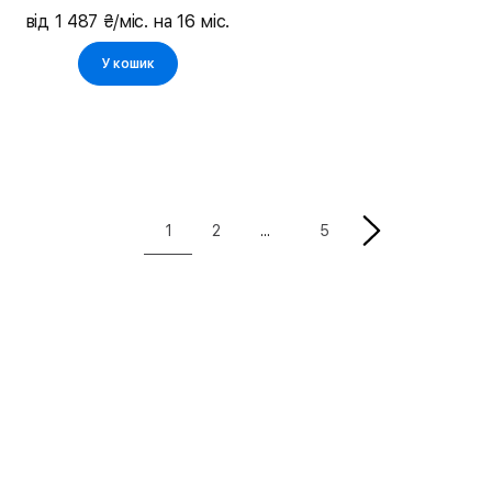
Aluminium
від 1 487 ₴/міс. на 16 міс.
У кошик
1
2
5