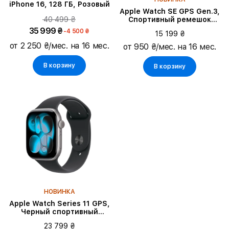
iPhone 16, 128 ГБ, Розовый
Apple Watch SE GPS Gen.3,
40 499 ₴
Спортивный ремешок
цвета «тёмная ночь», M/L,
35 999 ₴
-4 500 ₴
15 199 ₴
44мм, Тёмная ночь
от 2 250 ₴/мес. на 16 мес.
от 950 ₴/мес. на 16 мес.
В корзину
В корзину
НОВИНКА
Apple Watch Series 11 GPS,
Черный спортивный
ремешок, M/L, 46мм,
23 799 ₴
Space Grey Aluminium