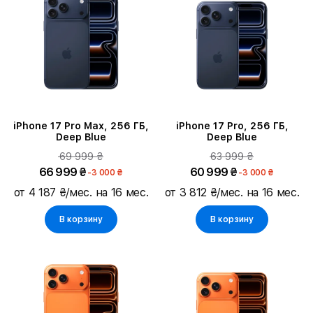
Серия
Диагональ экрана
Память
Основная камера
iPhone 17 Pro Max, 256 ГБ,
iPhone 17 Pro, 256 ГБ,
Deep Blue
Deep Blue
69 999 ₴
63 999 ₴
Время воспроизведения видео
66 999 ₴
60 999 ₴
-3 000 ₴
-3 000 ₴
от 4 187 ₴/мес. на 16 мес.
от 3 812 ₴/мес. на 16 мес.
Тип SIM карты
В корзину
В корзину
Материал корпуса
Размер корпуса
Размер ремешка