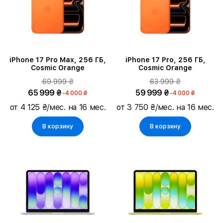
Тип ремешка
Цвет ремешка
iPhone 17 Pro Max, 256 ГБ,
iPhone 17 Pro, 256 ГБ,
Cosmic Orange
Cosmic Orange
Время работы без подзарядки
69 999 ₴
63 999 ₴
65 999 ₴
59 999 ₴
-4 000 ₴
-4 000 ₴
Цвет корпуса
от 4 125 ₴/мес. на 16 мес.
от 3 750 ₴/мес. на 16 мес.
В корзину
В корзину
Связь
Процессор
Количество ядер процессора
Подтип продукта