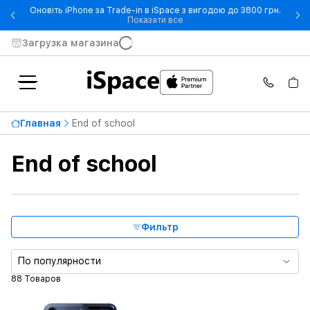
Оновіть iPhone за Trade-in в iSpace з вигодою до 3800 грн.
- Оновіть iPhone за Trade-in 
Показати все
Загрузка магазина
Самая высокая цена
66 999 ₴
Главная
End of school
От
До
End of school
Совместимые модели
Материал
Фильтр
Тип продукта
По популярности
88 Товаров
Цвет