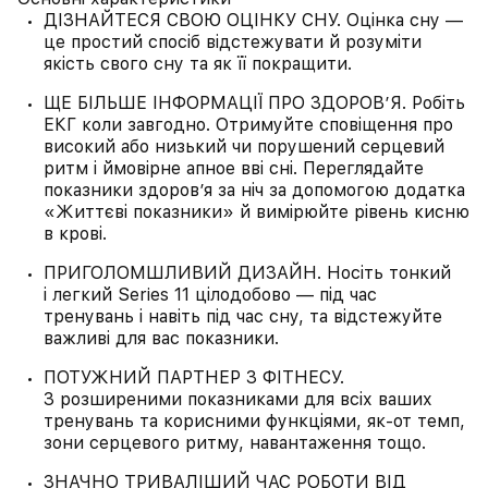
ДІЗНАЙТЕСЯ СВОЮ ОЦІНКУ СНУ. Оцінка сну —
це простий спосіб відстежувати й розуміти
якість свого сну та як її покращити.
ЩЕ БІЛЬШЕ ІНФОРМАЦІЇ ПРО ЗДОРОВ’Я. Робіть
ЕКГ коли завгодно. Отримуйте сповіщення про
високий або низький чи порушений серцевий
ритм і ймовірне апное вві сні. Переглядайте
показники здоров’я за ніч за допомогою додатка
«Життєві показники» й вимірюйте рівень кисню
в крові.
ПРИГОЛОМШЛИВИЙ ДИЗАЙН. Носіть тонкий
і легкий Series 11 цілодобово — під час
тренувань і навіть під час сну, та відстежуйте
важливі для вас показники.
ПОТУЖНИЙ ПАРТНЕР З ФІТНЕСУ.
З розширеними показниками для всіх ваших
тренувань та корисними функціями, як-от темп,
зони серцевого ритму, навантаження тощо.
ЗНАЧНО ТРИВАЛІШИЙ ЧАС РОБОТИ ВІД