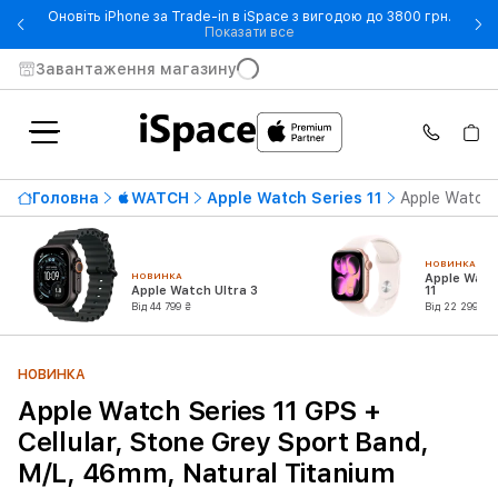
Оновіть iPhone за Trade-in в iSpace з вигодою до 3800 грн.
- Оновіть iPhone за Trade-in 
Показати все
Завантаження магазину
Головна
WATCH
Apple Watch Series 11
Apple Watch 
НОВИНКА
НОВИНКА
Apple Watc
Apple Watch Ultra 3
11
Від 44 799 ₴
Від 22 299 ₴
НОВИНКА
Apple Watch Series 11 GPS +
Cellular, Stone Grey Sport Band,
M/L, 46mm, Natural Titanium