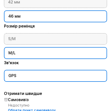
42 мм
46 мм
Розмір ремінця
S/M
M/L
Зв'язок
GPS
Отримати швидше
Самовивіз
Недоступно
Обрати пункт самовивозу