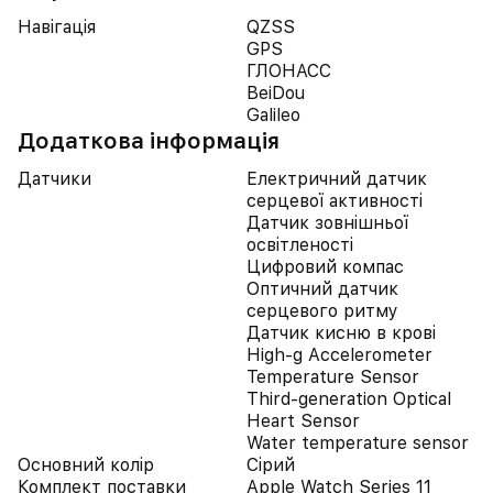
Навігація
QZSS
GPS
ГЛОНАСС
BeiDou
Galileo
Додаткова інформація
Датчики
Електричний датчик
серцевої активності
Датчик зовнішньої
освітленості
Цифровий компас
Оптичний датчик
серцевого ритму
Датчик кисню в крові
High-g Accelerometer
Temperature Sensor
Third-generation Optical
Heart Sensor
Water temperature sensor
Основний колір
Сірий
Комплект поставки
Apple Watch Series 11