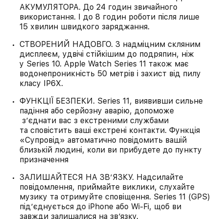
АКУМУЛЯТОРА. До 24 годин звичайного
використання. І до 8 годин роботи після лише
15 хвилин швидкого заряджання.
СТВОРЕНИЙ НАДОВГО. З надміцним скляним
дисплеєм, удвічі стійкішим до подряпин, ніж
у Series 10. Apple Watch Series 11 також має
водонепроникність 50 метрів і захист від пилу
класу IP6X.
ФУНКЦІЇ БЕЗПЕКИ. Series 11, виявивши сильне
падіння або серйозну аварію, допоможе
з’єднати вас з екстреними службами
та сповістить ваші екстрені контакти. Функція
«Супровід» автоматично повідомить вашій
близькій людині, коли ви прибудете до пункту
призначення
ЗАЛИШАЙТЕСЯ НА ЗВ’ЯЗКУ. Надсилайте
повідомлення, приймайте виклики, слухайте
музику та отримуйте сповіщення. Series 11 (GPS)
під’єднується до iPhone або Wi-Fi, щоб ви
завжди залишалися на зв’язку.