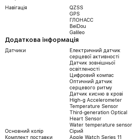
Навігація
QZSS
GPS
ГЛОНАСС
BeiDou
Galileo
Додаткова інформація
Датчики
Електричний датчик
серцевої активності
Датчик зовнішньої
освітленості
Цифровий компас
Оптичний датчик
серцевого ритму
Датчик кисню в крові
High-g Accelerometer
Temperature Sensor
Third-generation Optical
Heart Sensor
Water temperature sensor
Основний колір
Сірий
Комплект поставки
Apple Watch Series 11