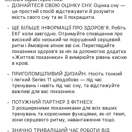
ДІЗНАЙТЕСЯ СВОЮ ОЦІНКУ СНУ. Оцінка сну —
це простий спосіб відстежувати й розуміти
якість свого сну та як її покращити.
ЩЕ БІЛЬШЕ ІНФОРМАЦІЇ ПРО ЗДОРОВ’Я. Робіть
ЕКГ коли завгодно. Отримуйте сповіщення про
високий або низький чи порушений серцевий
ритм і ймовірне апное вві сні. Переглядайте
показники здоров’я за ніч за допомогою додатка
«Життєві показники» й вимірюйте рівень кисню
в крові.
ПРИГОЛОМШЛИВИЙ ДИЗАЙН. Носіть тонкий
і легкий Series 11 цілодобово — під час
тренувань і навіть під час сну, та відстежуйте
важливі для вас показники.
ПОТУЖНИЙ ПАРТНЕР З ФІТНЕСУ.
З розширеними показниками для всіх ваших
тренувань та корисними функціями, як-от темп,
зони серцевого ритму, навантаження тощо.
ЗНАЧНО ТРИВАЛІШИЙ ЧАС РОБОТИ ВІД