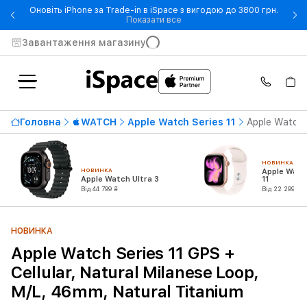
Оновіть iPhone за Trade-in в iSpace з вигодою до 3800 грн.
- Оновіть iPhone за Trade-in 
Показати все
Завантаження магазину
Головна
WATCH
Apple Watch Series 11
Apple Watch S
НОВИНКА
НОВИНКА
Apple Watc
Apple Watch Ultra 3
11
Від 44 799 ₴
Від 22 299 ₴
НОВИНКА
Apple Watch Series 11 GPS +
Cellular, Natural Milanese Loop,
M/L, 46mm, Natural Titanium