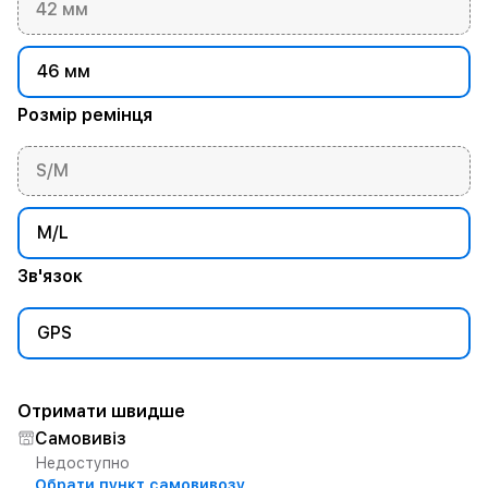
42 мм
46 мм
Розмір ремінця
S/M
M/L
Зв'язок
GPS
Отримати швидше
Самовивіз
Недоступно
Обрати пункт самовивозу