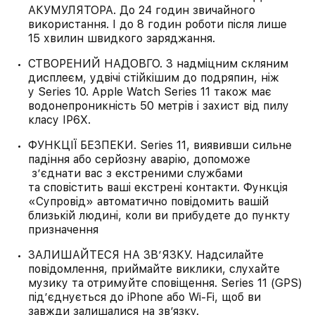
АКУМУЛЯТОРА. До 24 годин звичайного
використання. І до 8 годин роботи після лише
15 хвилин швидкого заряджання.
СТВОРЕНИЙ НАДОВГО. З надміцним скляним
дисплеєм, удвічі стійкішим до подряпин, ніж
у Series 10. Apple Watch Series 11 також має
водонепроникність 50 метрів і захист від пилу
класу IP6X.
ФУНКЦІЇ БЕЗПЕКИ. Series 11, виявивши сильне
падіння або серйозну аварію, допоможе
з’єднати вас з екстреними службами
та сповістить ваші екстрені контакти. Функція
«Супровід» автоматично повідомить вашій
близькій людині, коли ви прибудете до пункту
призначення
ЗАЛИШАЙТЕСЯ НА ЗВ’ЯЗКУ. Надсилайте
повідомлення, приймайте виклики, слухайте
музику та отримуйте сповіщення. Series 11 (GPS)
під’єднується до iPhone або Wi-Fi, щоб ви
завжди залишалися на зв’язку.