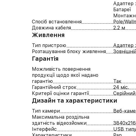
Адаптер 
Батареї
Монтажн
Спосіб встановлення
Pole/Wall
Довжина кабеля
2.2 м
Живлення
Тип пристрою
Адаптер 
Розташування блоку живлення
Зовнішні
Гарантія
Можливість повернення
продукції щодо якої надано
гарантію
Так
Гарантійний строк
24 міс.
Критерії оцінки гарантії
Серійний
Дизайн та характеристики
Тип камери
Веб-каме
Максимальна роздільна
здатність відеозйомки
3840x216
Інтерфейс
USB типу
Характеристики
Pan