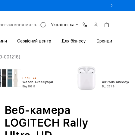
- Оновіть iPhone за Trade-in в iSpace з вигодою до 3800 грн.
антаження магазину
Українська
ини
Сервісний центр
Для бізнесу
Бренди
60-001218)
НОВИНКА
Watch Аксесуари
AirPods Аксесуари
Від 299 ₴
Від 221 ₴
Веб-камера
LOGITECH Rally