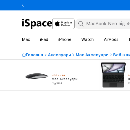
Mac
iPad
iPhone
Watch
AirPods
Головна
Аксесуари
Mac Аксесуари
Веб-ка
НОВИНКА
Mac Аксесуари
Від 99 ₴
В