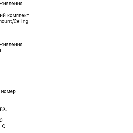
живлення
ий комплект
mount/Ceiling
живлення
й
 номер
ра
0
 C