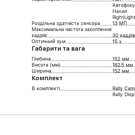
Автофоку
Нахил
RightLigh
Роздільна здатність сенсора
13 МП
Максимальна частота захоплення
кадрів
30 кадрі
Оптичний зум
15 x
Габарити та вага
Глибина
152 мм
Висота (мм)
182.5 мм
Ширина
152 мм
Комплект
В комплекті
Rally Cam
Rally Dis