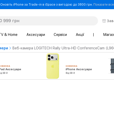
Оновіть iPhone за Trade-in в iSpace з вигодою до 3800 грн.
Показати все
Зав
TV & Home
Аксесуари
Сервіси
Акції
|
Магаз
мери
Веб-камера LOGITECH Rally Ultra-HD ConferenceCam (L9
НОВИНКА
НОВИНКА
iPad Аксесуари
iPhone Аксесуари
ід 99 ₴
Від 99 ₴