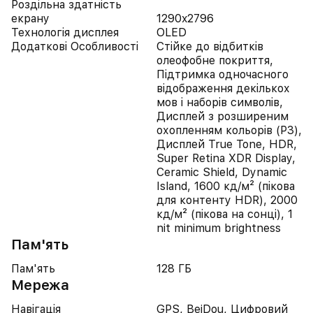
Роздільна здатність
екрану
1290x2796
Технологія дисплея
OLED
Додаткові Особливості
Стійке до відбитків
олеофобне покриття,
Підтримка одночасного
відображення декількох
мов і наборів символів,
Дисплей з розширеним
охопленням кольорів (P3),
Дисплей True Tone, HDR,
Super Retina XDR Display,
Ceramic Shield, Dynamic
Island, 1600 кд/м² (пікова
для контенту HDR), 2000
кд/м² (пікова на сонці), 1
nit minimum brightness
Пам'ять
Пам'ять
128 ГБ
Мережа
Навігація
GPS, BeiDou, Цифровий