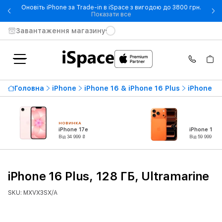
Оновіть iPhone за Trade-in в iSpace з вигодою до 3800 грн.
- Оновіть iPhone за Trade-in 
Показати все
Завантаження магазину
Головна
iPhone
iPhone 16 & iPhone 16 Plus
iPhone 16
НОВИНКА
iPhone 17e
iPhone 17 P
Від 34 999 ₴
Від 59 999 ₴
iPhone 16 Plus, 128 ГБ, Ultramarine
SKU: MXVX3SX/A