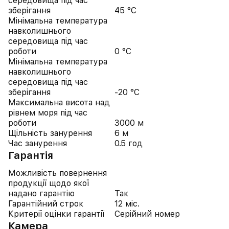
середовища під час
зберігання
45 °C
Мінімальна температура
навколишнього
середовища під час
роботи
0 °C
Мінімальна температура
навколишнього
середовища під час
зберігання
-20 °C
Максимальна висота над
рівнем моря під час
роботи
3000 м
Щільність занурення
6 м
Час занурення
0.5 год
Гарантія
Можливість повернення
продукції щодо якої
надано гарантію
Так
Гарантійний строк
12 міс.
Критерії оцінки гарантії
Серійний номер
Камера