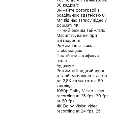
якістю до 4K та частотою
30 кадрів/с
Знімайте фотографії з
роздільною здатністю 8
Мп під час запису відео у
форматі 4K
Нічний режим Таймлапс
Масштабування при
відтворенні
Режим Time‑lapse зі
стабілізацією
Постійний автофокус
відео
Аудіозум
Режим «Швидкий рух»
для зйомки відео з якістю
до 2,8K та частотою 60
кадрів/с
1080p Dolby Vision video
recording at 25 fps, 30 fps
or 60 fps
4K Dolby Vision video
recording at 24 fps, 25