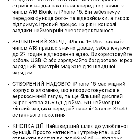
стрибок на два покоління вперед порівняно з
чипом A16 Bionic із iPhone 15. Він забезпечує
передові функції фото- та відеозйомки, а також
підтримує ігровий процес на рівні консолі
завдяки неймовірній енергоефективності.
ЗБІЛЬШЕНИЙ ЗАРЯД. iPhone 16 Plus разом із
чипом A18 працює значно довше, забезпечуючи
до 27 годин відтворення відео. Використовуйте
кабель USB‑C або заряджайте бездротово через
зарядний пристрій MagSafe для швидшої
зарядки.
СТВОРЕНИЙ НАДОВГО. iPhone 16 має міцний
корпус із алюмінію, що використовується в
аерокосмічній галузі, та ще більший дисплей
Super Retina XDR 6,1 дюйма. Він неймовірно
міцний завдяки передній панелі Ceramic Shield
останнього покоління.
КНОПКА ДІЇ. Найшвидший шлях до улюбленої
функції. Просто натисніть і утримуйте, щоб
отримати доступ до потрібної дії — ліхтарик,