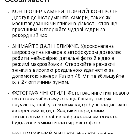
КОНТРОЛЕР КАМЕРИ. ПОВНИЙ КОНТРОЛЬ.
Доступ до інструментів камери, таких як
масштабування чи глибина різкості, став ще
простішим. Створюйте чудові кадри за
рекордний час.
ЗНІМАЙТЕ ДАЛІ І БЛИЖЧЕ. Удосконалена
ширококутна камера з автофокусом дозволяє
робити неймовірно детальні фото й відео в
режимі макрозйомки. Створюйте вражаючі
знімки з високою роздільною здатністю за
допомогою камери Fusion 48 Мп та збільшуйте
їх з 2× оптичним зумом.
ФОТОГРАФІЧНІ СТИЛІ. Фотографічні стилі нового
покоління забезпечують ще більшу творчу
гнучкість, щоб у кожному кадрі було видно ваш
авторський підхід. Завдяки передовим
технологіям обробки зображення ви можете
будь-коли змінити вигляд своїх фото.
НАДПОТУЖНИЙ ЧИП A18. Чип A18 зробив