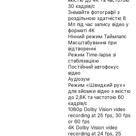
якістю до 4K та частотою
30 кадрів/с
Знімайте фотографії з
роздільною здатністю 8
Мп під час запису відео у
форматі 4K
Нічний режим Таймлапс
Масштабування при
відтворенні
Режим Time‑lapse зі
стабілізацією
Постійний автофокус
відео
Аудіозум
Режим «Швидкий рух»
для зйомки відео з якістю
до 2,8K та частотою 60
кадрів/с
1080p Dolby Vision video
recording at 25 fps, 30 fps
or 60 fps
4K Dolby Vision video
recording at 24 fps, 25