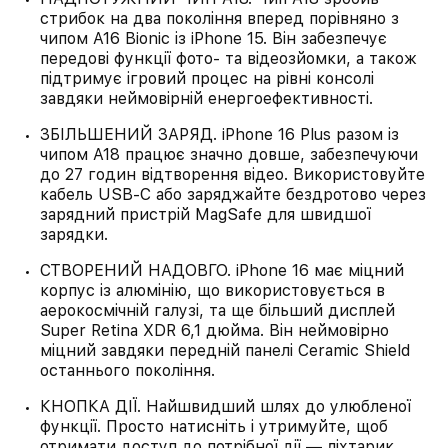
стрибок на два покоління вперед порівняно з
чипом A16 Bionic із iPhone 15. Він забезпечує
передові функції фото- та відеозйомки, а також
підтримує ігровий процес на рівні консолі
завдяки неймовірній енергоефективності.
ЗБІЛЬШЕНИЙ ЗАРЯД. iPhone 16 Plus разом із
чипом A18 працює значно довше, забезпечуючи
до 27 годин відтворення відео. Використовуйте
кабель USB‑C або заряджайте бездротово через
зарядний пристрій MagSafe для швидшої
зарядки.
СТВОРЕНИЙ НАДОВГО. iPhone 16 має міцний
корпус із алюмінію, що використовується в
аерокосмічній галузі, та ще більший дисплей
Super Retina XDR 6,1 дюйма. Він неймовірно
міцний завдяки передній панелі Ceramic Shield
останнього покоління.
КНОПКА ДІЇ. Найшвидший шлях до улюбленої
функції. Просто натисніть і утримуйте, щоб
отримати доступ до потрібної дії — ліхтарик,