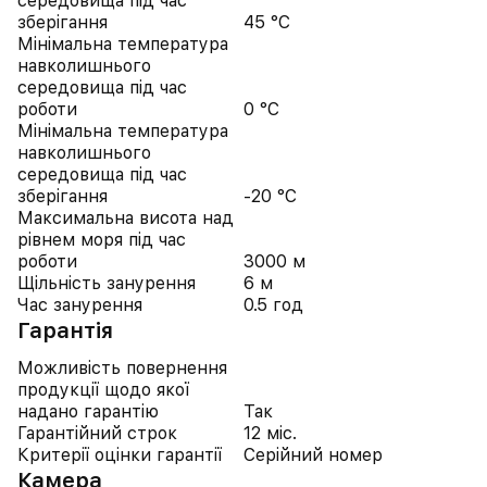
середовища під час
зберігання
45 °C
Мінімальна температура
навколишнього
середовища під час
роботи
0 °C
Мінімальна температура
навколишнього
середовища під час
зберігання
-20 °C
Максимальна висота над
рівнем моря під час
роботи
3000 м
Щільність занурення
6 м
Час занурення
0.5 год
Гарантія
Можливість повернення
продукції щодо якої
надано гарантію
Так
Гарантійний строк
12 міс.
Критерії оцінки гарантії
Серійний номер
Камера