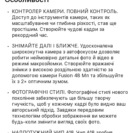
КОНТРОЛЕР КАМЕРИ. ПОВНИЙ КОНТРОЛЬ.
Доступ до інструментів камери, таких як
масштабування чи глибина різкості, став ще
простішим. Створюйте чудові кадри за
рекордний час.
ЗНІМАЙТЕ ДАЛІ І БЛИЖЧЕ. Удосконалена
ширококутна камера з автофокусом дозволяє
робити неймовірно детальні фото й відео в
режимі макрозйомки. Створюйте вражаючі
знімки з високою роздільною здатністю за
допомогою камери Fusion 48 Мп та збільшуйте
їх з 2× оптичним зумом.
ФОТОГРАФІЧНІ СТИЛІ. Фотографічні стилі нового
покоління забезпечують ще більшу творчу
гнучкість, щоб у кожному кадрі було видно ваш
авторський підхід. Завдяки передовим
технологіям обробки зображення ви можете
будь-коли змінити вигляд своїх фото.
НАДПОТУЖНИЙ ЧИП A18. Чип A18 зробив