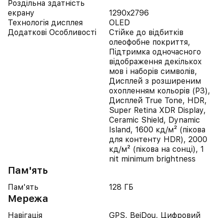
Роздільна здатність
екрану
1290x2796
Технологія дисплея
OLED
Додаткові Особливості
Стійке до відбитків
олеофобне покриття,
Підтримка одночасного
відображення декількох
мов і наборів символів,
Дисплей з розширеним
охопленням кольорів (P3),
Дисплей True Tone, HDR,
Super Retina XDR Display,
Ceramic Shield, Dynamic
Island, 1600 кд/м² (пікова
для контенту HDR), 2000
кд/м² (пікова на сонці), 1
nit minimum brightness
Пам'ять
Пам'ять
128 ГБ
Мережа
Навігація
GPS, BeiDou, Цифровий