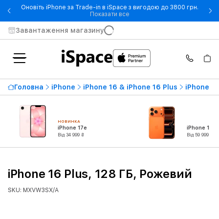
Оновіть iPhone за Trade-in в iSpace з вигодою до 3800 грн.
- Оновіть iPhone за Trade-in 
Показати все
Завантаження магазину
Головна
iPhone
iPhone 16 & iPhone 16 Plus
iPhone 16
НОВИНКА
iPhone 17e
iPhone 17 P
Від 34 999 ₴
Від 59 999 ₴
iPhone 16 Plus, 128 ГБ, Рожевий
SKU: MXVW3SX/A