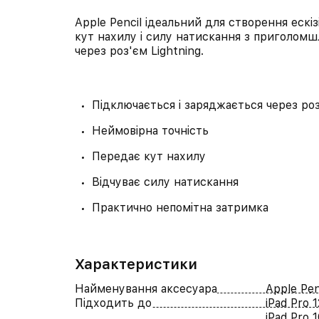
Apple Pencil ідеальний для створення ескізі
кут нахилу і силу натискання з приголомш
через роз'єм Lightning.
Підключається і заряджається через роз
Неймовірна точність
Передає кут нахилу
Відчуває силу натискання
Практично непомітна затримка
Характеристики
Найменування аксесуара
Apple Pen
Підходить до
iPad Pro 1
iPad Pro 1