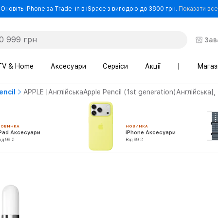
Оновіть iPhone за Trade-in в iSpace з вигодою до 3800 грн.
Показати все
Зав
TV & Home
Аксесуари
Сервіси
Акції
|
Магаз
encil
APPLE |АнглійськаApple Pencil (1st generation)Англійська|,
НОВИНКА
НОВИНКА
iPad Аксесуари
iPhone Аксесуари
ід 99 ₴
Від 99 ₴