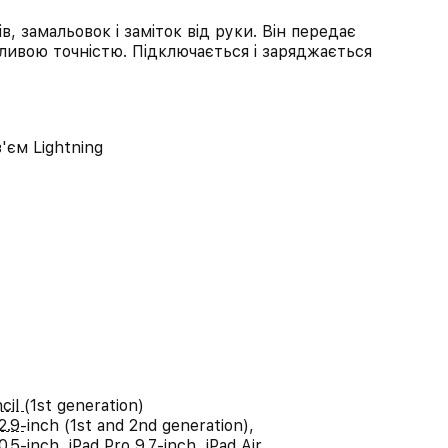
в, замальовок і заміток від руки. Він передає
ливою точністю. Підключається і заряджається
'єм Lightning
cil (1st generation)
2.9-inch (1st and 2nd generation),
0.5-inch, iPad Pro 9.7-inch, iPad Air