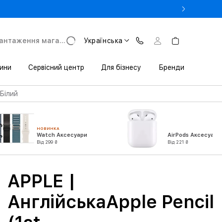
- Оновіть iPhone за Trade-in в iSpace з вигодою до 3800 грн.
антаження магазину
Українська
ини
Сервісний центр
Для бізнесу
Бренди
 Білий
НОВИНКА
Watch Аксесуари
AirPods Аксесуари
Від 299 ₴
Від 221 ₴
APPLE |
АнглійськаApple Pencil