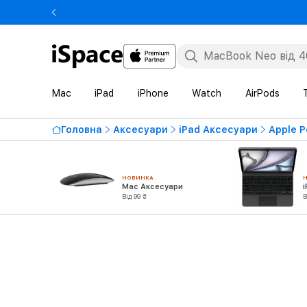
Mac
iPad
iPhone
Watch
AirPods
Головна
Аксесуари
iPad Аксесуари
Apple P
НОВИНКА
Mac Аксесуари
Від 99 ₴
В