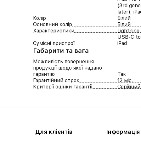
(3rd gene
later), iP
Колір
Білий
Основний колір
Білий
Характеристики
Lightning
USB-C to 
Сумісні пристрої
iPad
Габарити та вага
Можливість повернення
продукції щодо якої надано
гарантію
Так
Гарантійний строк
12 міс.
Критерії оцінки гарантії
Серійний
Для клієнтів
Інформація