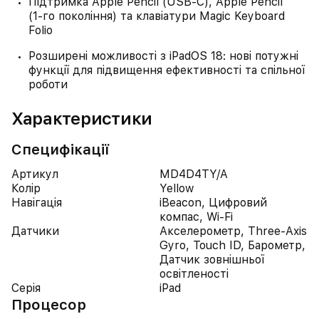
Підтримка Apple Pencil (USB-C), Apple Pencil
(1‑го покоління) та клавіатури Magic Keyboard
Folio
Розширені можливості з iPadOS 18: нові потужні
функції для підвищення ефективності та спільної
роботи
Характеристики
Специфікації
Артикул
MD4D4TY/A
Колір
Yellow
Навігація
iBeacon, Цифровий
компас, Wi-Fi
Датчики
Акселерометр, Three-Axis
Gyro, Touch ID, Барометр,
Датчик зовнішньої
освітленості
Серія
iPad
Процесор