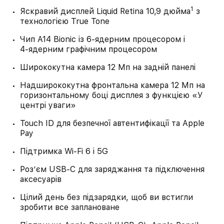
1
Яскравий дисплей Liquid Retina 10,9 дюйма
з
технологією True Tone
Чип A14 Bionic із 6‑ядерним процесором і
4‑ядерним графічним процесором
Ширококутна камера 12 Мп на задній панелі
Надширококутна фронтальна камера 12 Мп на
горизонтальному боці дисплея з функцією «У
центрі уваги»
Touch ID для безпечної автентифікації та Apple
Pay
Підтримка Wi‑Fi 6 і 5G
Розʼєм USB‑C для заряджання та підключення
аксесуарів
Цілий день без підзарядки, щоб ви встигли
зробити все заплановане