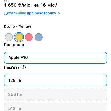
або
1 650 ₴/міс. на 16 міс.*
Детальніше про розстрочку
Колір
- Yellow
Процесор
Apple A16
Пам'ять
128 ГБ
256 ГБ
512 ГБ