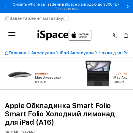
Оновіть iPhone за Trade-in в iSpace з вигодою до 3800 грн.
- Оновіть iPhone за Trade-in 
Показати все
Завантаження магазину
Головна
Аксесуари
iPad Аксесуари
Чохли для iPad
НОВИНКА
НОВИНКА
Mac Аксесуари
iPad Аксес
Від 99 ₴
Від 99 ₴
Apple Обкладинка Smart Folio
Smart Folio Холодний лимонад
для iPad (A16)
SKU: MDEN4ZM/A