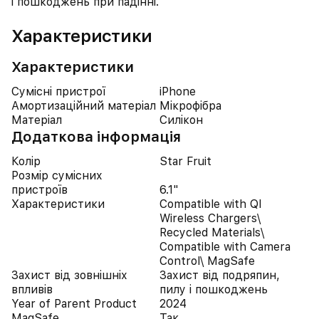
і пошкоджень при падінні.
Характеристики
Характеристики
Сумісні пристрої
iPhone
Амортизаційний матеріал
Мікрофібра
Матеріал
Силікон
Додаткова інформація
Колір
Star Fruit
Розмір сумісних
пристроїв
6.1"
Характеристики
Compatible with QI
Wireless Chargers\
Recycled Materials\
Compatible with Camera
Control\ MagSafe
Захист від зовнішніх
Захист від подряпин,
впливів
пилу і пошкоджень
Year of Parent Product
2024
MagSafe
Так