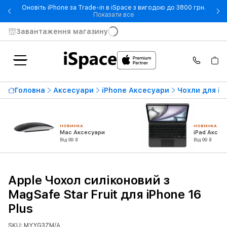
Оновіть iPhone за Trade-in в iSpace з вигодою до 3800 грн.
- Оновіть iPhone за Trade-in 
Показати все
Завантаження магазину
Головна
Аксесуари
iPhone Аксесуари
Чохли для iP
НОВИНКА
НОВИНКА
Mac Аксесуари
iPad Аксес
Від 99 ₴
Від 99 ₴
Apple Чохол силіконовий з
MagSafe Star Fruit для iPhone 16
Plus
SKU: MYYG3ZM/A