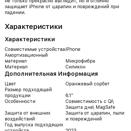
не только прекрасно выглядит, но и отлично
защищает iPhone от царапин и повреждений при
падении.
Характеристики
Характеристики
Совместимые устройства
iPhone
Амортизационный
материал
Микрофибра
Материал
Силикон
Дополнительная Информация
Цвет
Оранжевый сорбет
Размер подходящей
продукции
6.1"
Особенности
Совместимость с Qi\
Защита дна\ MagSafe
Защита от внешних
Защита от царапин, пыли
воздействий
и повреждений
Год выпуска подходящих
устройств
2023