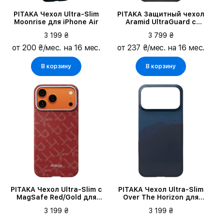
PITAKA Чехол Ultra-Slim
PITAKA Защитный чехол
Moonrise для iPhone Air
Aramid UltraGuard с
MagSafe Чёрный/Серый
3 199 ₴
3 799 ₴
для iPhone 17 Pro Max
от 200 ₴/мес. на 16 мес.
от 237 ₴/мес. на 16 мес.
В корзину
В корзину
PITAKA Чехол Ultra-Slim с
PITAKA Чехол Ultra-Slim
MagSafe Red/Gold для
Over The Horizon для
iPhone 17 Pro Max
iPhone 17 Pro Max
3 199 ₴
3 199 ₴