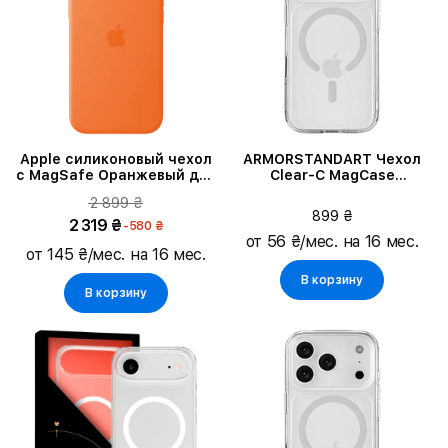
Apple силиконовый чехол
ARMORSTANDART Чехол
с MagSafe Оранжевый для
Clear-C MagCase
iPhone 17 Pro Max
Прозрачный для iPhone 17
2 899 ₴
Pro Max
899 ₴
2 319 ₴
-580 ₴
от 56 ₴/мес. на 16 мес.
от 145 ₴/мес. на 16 мес.
В корзину
В корзину