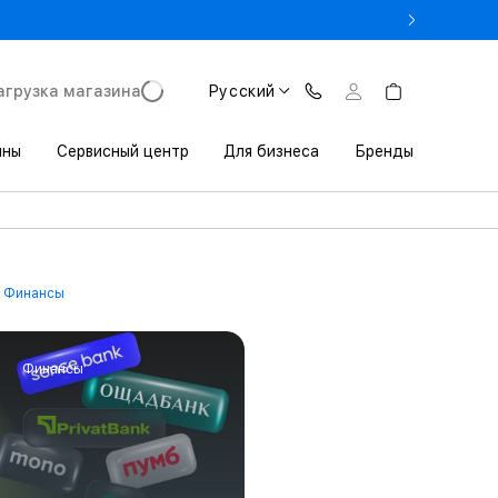
- Оновіть iPhone за Trade-in в iSpace з вигодою до 3800 грн.
агрузка магазина
Русский
ины
Сервисный центр
Для бизнеса
Бренды
Финансы
Финансы