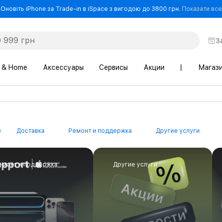
Оновіть iPhone за Trade-in в iSpace з вигодою до 3800 грн.
Показати все
З
 & Home
Аксессуары
Сервисы
Акции
|
Магаз
Доставка
Ремонт и поддержка
Другие услуги
емонт и поддержка
Другие услуги