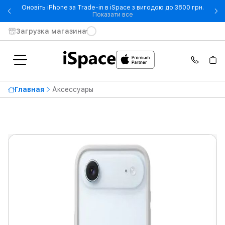
Оновіть iPhone за Trade-in в iSpace з вигодою до 3800 грн.
- Оновіть iPhone за Trade-in 
Показати все
Загрузка магазина
Главная
Аксессуары