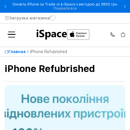
Оновіть iPhone за Trade-in в iSpace з вигодою до 3800 грн.
- Оновіть iPhone за Trade-in 
Показати все
Загрузка магазина
Самая высокая цена
59 999 ₴
Главная
iPhone Refubrished
От
До
iPhone Refubrished