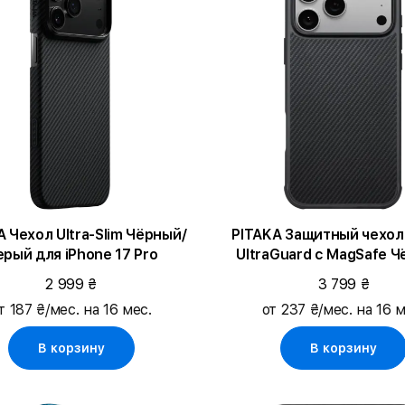
ехол Ultra-Slim Чёрный/
PITAKA Защитный чехол
рый для iPhone 17 Pro
UltraGuard с MagSafe Ч
Серый для iPhone 17
2 999 ₴
3 799 ₴
т 187 ₴/мес. на 16 мес.
от 237 ₴/мес. на 16 м
В корзину
В корзину