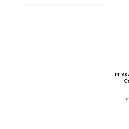
PITAKA Ч
Се
о