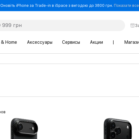
Оновіть iPhone за Trade-in в iSpace з вигодою до 3800 грн.
Показати все
З
 & Home
Аксессуары
Сервисы
Акции
|
Магаз
ров