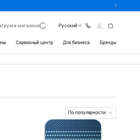
- Оновіть iPhone за Trade-in в iSpace з вигодою до 3800 грн.
агрузка магазина
Русский
ины
Сервисный центр
Для бизнеса
Бренды
По популярности