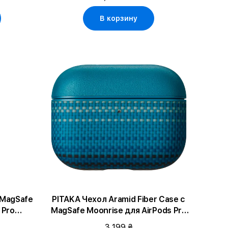
В корзину
с MagSafe
PITAKA Чехол Aramid Fiber Case с
 Pro
MagSafe Moonrise для AirPods Pro
(Gen3)
3 199 ₴