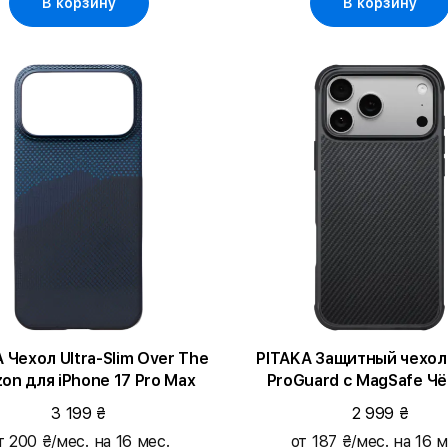
В корзину
В корзину
ехол Ultra-Slim Over The
PITAKA Защитный чехол
zon для iPhone 17 Pro Max
ProGuard с MagSafe Ч
Серый для iPhone 17 P
3 199 ₴
2 999 ₴
т 200 ₴/мес. на 16 мес.
от 187 ₴/мес. на 16 м