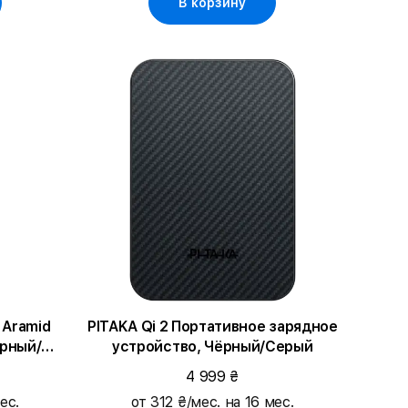
В корзину
 Aramid
PITAKA Qi 2 Портативное зарядное
ёрный/
устройство, Чёрный/Серый
ro Max
4 999 ₴
ес.
от 312 ₴/мес. на 16 мес.