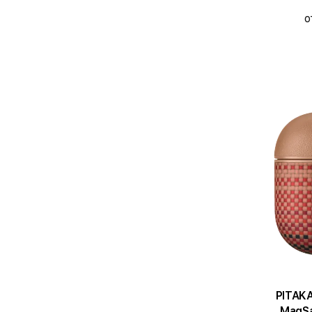
о
PITAKA
MagSa