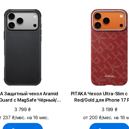
A Защитный чехол Aramid
PITAKA Чехол Ultra-Slim 
aGuard с MagSafe Чёрный/
Red/Gold для iPhone 17 
й для iPhone 17 Pro Max
3 799 ₴
3 199 ₴
т 237 ₴/мес. на 16 мес.
от 200 ₴/мес. на 16 м