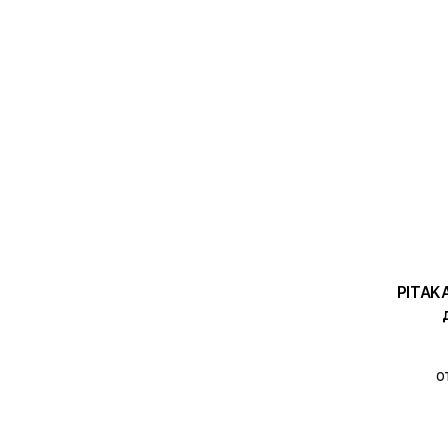
PITAKA Ч
о