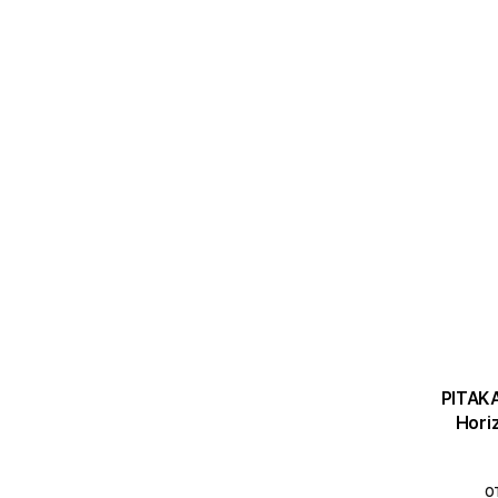
PITAKA Ч
Hori
о