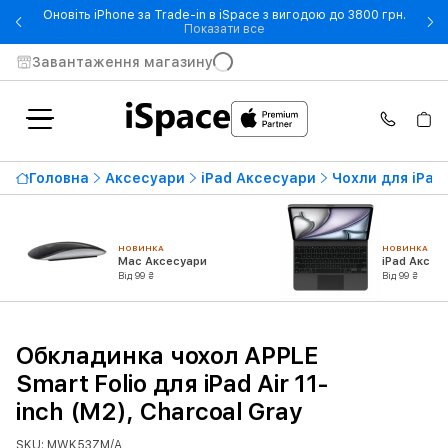
Оновіть iPhone за Trade-in в iSpace з вигодою до 3800 грн.
- Оновіть iPhone за Trade-in 
Показати все
Завантаження магазину
Головна
Аксесуари
iPad Аксесуари
Чохли для iPad
НОВИНКА
НОВИНКА
Mac Аксесуари
iPad Аксес
Від 99 ₴
Від 99 ₴
Обкладинка чохол APPLE
Smart Folio для iPad Air 11-
inch (M2), Charcoal Gray
SKU: MWK53ZM/A