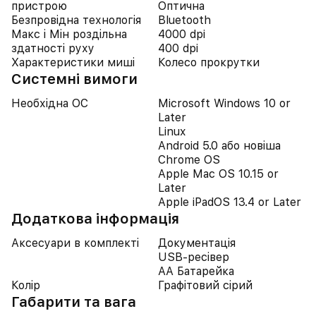
пристрою
Оптична
Безпровідна технологія
Bluetooth
Макс і Мін роздільна
4000 dpi
здатності руху
400 dpi
Характеристики миші
Колесо прокрутки
Системні вимоги
Необхідна ОС
Microsoft Windows 10 or
Later
Linux
Android 5.0 або новіша
Chrome OS
Apple Mac OS 10.15 or
Later
Apple iPadOS 13.4 or Later
Додаткова інформація
Аксесуари в комплекті
Документація
USB-ресівер
АА Батарейка
Колір
Графітовий сірий
Габарити та вага