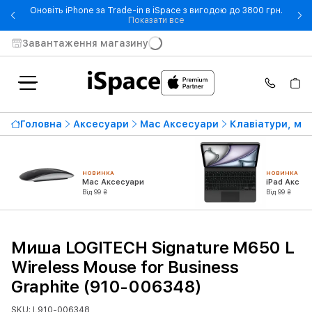
Оновіть iPhone за Trade-in в iSpace з вигодою до 3800 грн.
- Оновіть iPhone за Trade-in 
Показати все
Завантаження магазину
Головна
Аксесуари
Mac Аксесуари
Клавіатури, ми
НОВИНКА
НОВИНКА
Mac Аксесуари
iPad Аксес
Від 99 ₴
Від 99 ₴
Миша LOGITECH Signature M650 L
Wireless Mouse for Business
Graphite (910-006348)
SKU: L910-006348