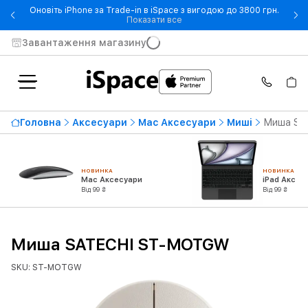
Оновіть iPhone за Trade-in в iSpace з вигодою до 3800 грн.
- Оновіть iPhone за Trade-in 
Показати все
Завантаження магазину
Головна
Аксесуари
Mac Аксесуари
Миші
Миша SA
НОВИНКА
НОВИНКА
Mac Аксесуари
iPad Аксес
Від 99 ₴
Від 99 ₴
Миша SATECHI ST-MOTGW
SKU: ST-MOTGW