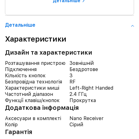
Детальнiше
Детальнiше
Характеристики
Дизайн та характеристики
Розташування пристрою
Зовнішній
Підключення
Бездротове
Кількість кнопок
3
Безпровідна технологія
RF
Характеристики миші
Left-Right Handed
Частотний діапазон
2.4 ГГц
Функції клавіш/кнопок
Прокрутка
Додаткова інформація
Аксесуари в комплекті
Nano Receiver
Колір
Сірий
Гарантія