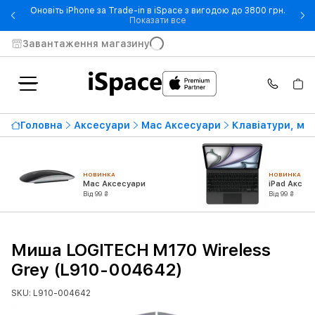
Оновіть iPhone за Trade-in в iSpace з вигодою до 3800 грн.
- Оновіть iPhone за Trade-in 
Показати все
Завантаження магазину
Головна
Аксесуари
Mac Аксесуари
Клавіатури, ми
НОВИНКА
НОВИНКА
Mac Аксесуари
iPad Аксес
Від 99 ₴
Від 99 ₴
Миша LOGITECH M170 Wireless
Grey (L910-004642)
SKU: L910-004642