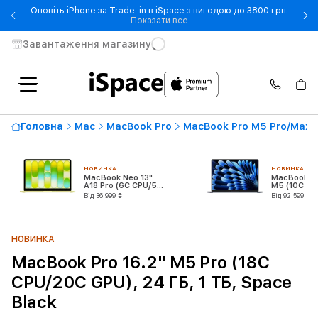
Оновіть iPhone за Trade-in в iSpace з вигодою до 3800 грн.
- Оновіть iPhone за Trade-in 
Показати все
Завантаження магазину
Головна
Mac
MacBook Pro
MacBook Pro M5 Pro/Max
НОВИНКА
НОВИНКА
MacBook Neo 13"
MacBook Air
A18 Pro (6C CPU/5C
M5 (10C CP
GPU)
GPU)
Від 36 999 ₴
Від 92 599 ₴
НОВИНКА
MacBook Pro 16.2" M5 Pro (18C
CPU/20C GPU), 24 ГБ, 1 ТБ, Space
Black