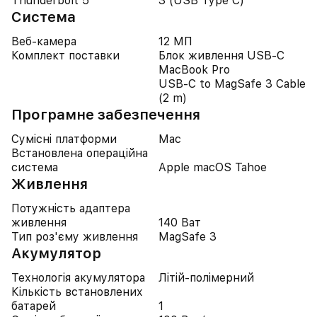
Thunderbolt 5
3 (USB Type C)
Система
Веб-камера
12 МП
Комплект поставки
Блок живлення USB-C
MacBook Pro
USB-C to MagSafe 3 Cable
(2 m)
Програмне забезпечення
Сумісні платформи
Mac
Встановлена операційна
система
Apple macOS Tahoe
Живлення
Потужність адаптера
живлення
140 Ват
Тип роз'єму живлення
MagSafe 3
Акумулятор
Технологія акумулятора
Літій-полімерний
Кількість встановлених
батарей
1