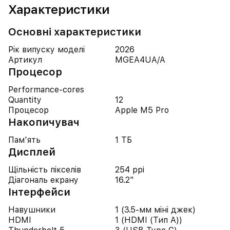
Характеристики
Основні характеристики
Рік випуску моделі
2026
Артикул
MGEA4UA/A
Процесор
Performance-cores
Quantity
12
Процесор
Apple M5 Pro
Накопичувач
Пам'ять
1 ТБ
Дисплей
Щільність пікселів
254 ppi
Діагональ екрану
16.2"
Iнтерфейси
Навушники
1 (3.5-мм міні джек)
HDMI
1 (HDMI (Тип A))