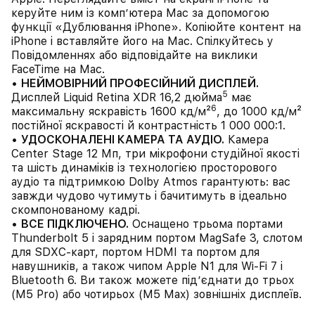
керуйте ним із комп’ютера Mac за допомогою
функції «Дублювання iPhone». Копіюйте контент на
iPhone і вставляйте його на Mac. Спілкуйтесь у
Повідомленнях або відповідайте на виклики
FaceTime на Mac.
•
НЕЙМОВІРНИЙ ПРОФЕСІЙНИЙ ДИСПЛЕЙ.
5
Дисплей Liquid Retina XDR 16,2 дюйма
має
6
максимальну яскравість 1600 кд/м²
, до 1000 кд/м²
постійної яскравості й контрастність 1 000 000:1.
•
УДОСКОНАЛЕНІ КАМЕРА ТА АУДІО.
Камера
Center Stage 12 Мп, три мікрофони студійної якості
та шість динаміків із технологією просторового
аудіо та підтримкою Dolby Atmos гарантують: вас
завжди чудово чутимуть і бачитимуть в ідеально
скомпонованому кадрі.
•
ВСЕ ПІДКЛЮЧЕНО.
Оснащено трьома портами
Thunderbolt 5 і зарядним портом MagSafe 3, слотом
для SDXC-карт, портом HDMI та портом для
навушників, а також чипом Apple N1 для Wi-Fi 7 і
Bluetooth 6. Ви також можете під’єднати до трьох
(M5 Pro) або чотирьох (M5 Max) зовнішніх дисплеїв.