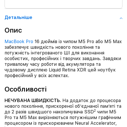
Детальнiше
Опис
MacBook Pro
16 дюймів із чипом M5 Pro або M5 Max
забезпечує швидкість нового покоління та
потужність інтегрованого ШІ для виконання
особистих, професійних і творчих завдань. Завдяки
тривалому часу роботи від акумулятора та
чудовому дисплею Liquid Retina XDR цей ноутбук
професійний у всіх аспектах.
Особливості
НЕЧУВАНА ШВИДКІСТЬ.
На додаток до процесора
нового покоління, прискореної об’єднаної пам’яті та
2
до 2 разів швидшого накопичувача SSD
чипи M5
Pro та M5 Max вирізняються потужнішим графічним
процесором із прискорювачем Neural Accelerator,