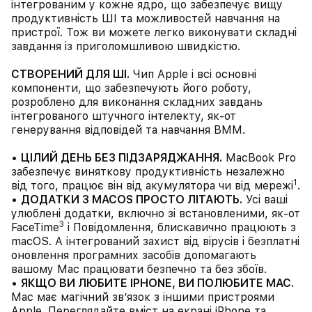
інтегрованим у кожне ядро, що забезпечує вищу
продуктивність ШІ та можливостей навчання на
пристрої. Тож ви можете легко виконувати складні
завдання із приголомшливою швидкістю.
СТВОРЕНИЙ ДЛЯ ШІ.
Чип Apple і всі основні
компоненти, що забезпечують його роботу,
розроблено для виконання складних завдань
інтегрованого штучного інтелекту, як-от
генерування відповідей та навчання ВММ.
•
ЦІЛИЙ ДЕНЬ БЕЗ ПІДЗАРЯДЖАННЯ.
MacBook Pro
забезпечує виняткову продуктивність незалежно
1
від того, працює він від акумулятора чи від мережі
.
•
ДОДАТКИ З MACOS ПРОСТО ЛІТАЮТЬ.
Усі ваші
улюблені додатки, включно зі встановленими, як-от
3
FaceTime
і Повідомлення, блискавично працюють з
macOS. А інтегрований захист від вірусів і безплатні
оновлення програмних засобів допомагають
вашому Mac працювати безпечно та без збоїв.
•
ЯКЩО ВИ ЛЮБИТЕ IPHONE, ВИ ПОЛЮБИТЕ MAC.
Mac має магічний зв’язок з іншими пристроями
Apple. Переглядайте вміст на екрані iPhone та