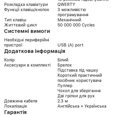
Розкладка клавіатури
QWERTY
Функції клавіш/кнопок
З можливістю
програмування
Тип клавіш
Механічний
Життєвий цикл
50 000 000 Cycles
Системні вимоги
Необхідні периферійні
пристрої
USB (A) port
Додаткова інформація
Колір
Білий
Аксесуари в комплекті
Брелок
Підставка під чашку
Короткий практичний
посібник користувача
Пуллер
Чохол для зберігання
Дві грілки для рук
Довжина кабеля
2.3 м
Локалізація
Англійська + Українська
Гарантія