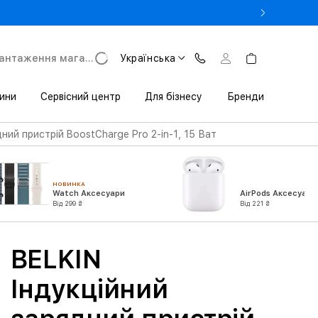
- Оновіть iPhone за Trade-in в iSpace з вигодою до 3800 грн.
антаження магазину
Українська
ини
Сервісний центр
Для бізнесу
Бренди
ний пристрій BoostCharge Pro 2-in-1, 15 Ват
НОВИНКА
Watch Аксесуари
AirPods Аксесуари
Від 299 ₴
Від 221 ₴
BELKIN
Індукційний