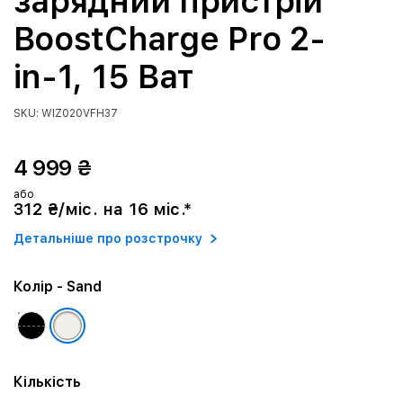
зарядний пристрій
BoostCharge Pro 2-
in-1, 15 Ват
SKU: WIZ020VFH37
4 999 ₴
або
312 ₴/міс. на 16 міс.*
Детальніше про розстрочку
Колір
- Sand
Кількість