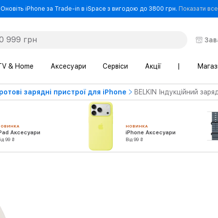
Оновіть iPhone за Trade-in в iSpace з вигодою до 3800 грн.
Показати все
Зав
TV & Home
Аксесуари
Сервіси
Акції
|
Магаз
ротові зарядні пристрої для iPhone
BELKIN Індукційний заряд
НОВИНКА
НОВИНКА
iPad Аксесуари
iPhone Аксесуари
ід 99 ₴
Від 99 ₴