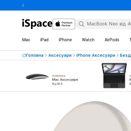
Mac
iPad
iPhone
Watch
AirPods
Головна
Аксесуари
iPhone Аксесуари
Безд
НОВИНКА
Mac Аксесуари
Від 99 ₴
В