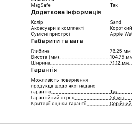
MagSafe
Так
Додаткова інформація
Колір
Sand
Аксесуари в комплекті
Короткий
Сумісні пристрої
Apple Wat
Габарити та вага
Глибина
78.25 мм
Висота (мм)
104.75 м
Ширина
71.12 мм
Гарантія
Можливість повернення
продукції щодо якої надано
гарантію
Так
Гарантійний строк
24 міс.
Критерії оцінки гарантії
Серійний