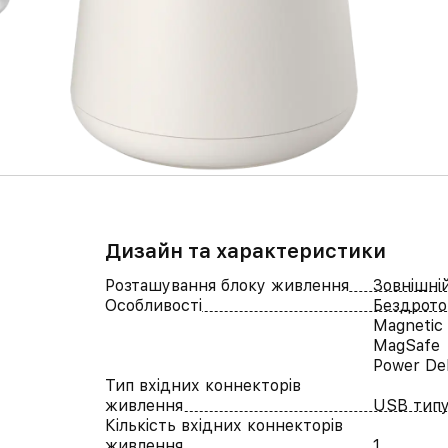
Дизайн та характеристики
Розташування блоку живлення
Зовнішні
Особливості
Бездрото
Magnetic
MagSafe
Power Del
Тип вхідних коннекторів
живлення
USB типу
Кількість вхідних коннекторів
живлення
1