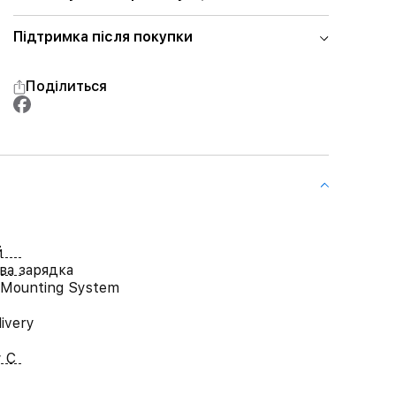
Підтримка після покупки
Поділиться
й
ва зарядка
 Mounting System
ivery
 C