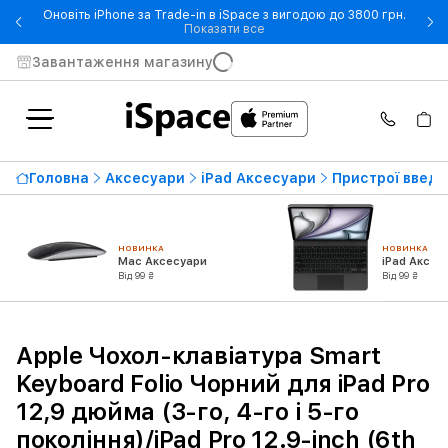
Оновіть iPhone за Trade-in в iSpace з вигодою до 3800 грн.
- Оновіть iPhone за Trade-in 
Показати все
Завантаження магазину
Головна
Аксесуари
iPad Аксесуари
Пристрої введен
НОВИНКА
НОВИНКА
Mac Аксесуари
iPad Аксес
Від 99 ₴
Від 99 ₴
Apple Чохол-клавіатура Smart
Keyboard Folio Чорний для iPad Pro
12,9 дюйма (3-го, 4-го і 5-го
покоління)/iPad Pro 12.9-inch (6th