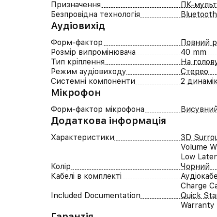
Призначення
ПК-мульт
Безпровідна технологія
Bluetooth
Аудіовихід
Форм-фактор
Повний р
Розмір випромінювача
40 mm
Тип кріплення
На голов
Режим аудіовиходу
Стерео
Системні компоненти
2 динамі
Мікрофон
Форм-фактор мікрофона
Висувни
Додаткова інформація
Характеристики
3D Surro
Volume W
Low Late
Колір
Чорний
Кабелі в комплекті
Аудіокаб
Charge C
Included Documentation
Quick Sta
Warranty
Гарантія