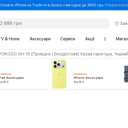
Оновіть iPhone за Trade-in в iSpace з вигодою до 3800 грн.
Показати все
Зав
TV & Home
Аксесуари
Сервіси
Акції
|
Магаз
ON EGO GH-15 {Провідне і бездротове} Ігрова гарнітура, Чорни
НОВИНКА
НОВИНКА
iPad Аксесуари
iPhone Аксесуари
ід 99 ₴
Від 99 ₴