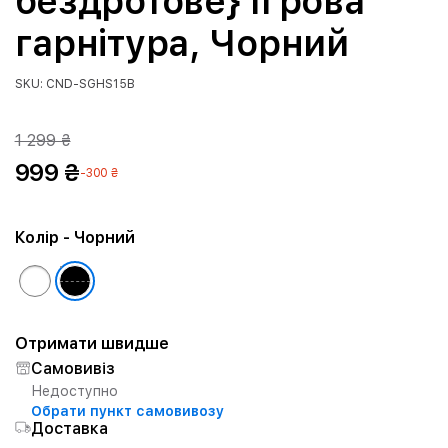
бездротове} Ігрова
гарнітура, Чорний
SKU: CND-SGHS15B
1 299 ₴
999 ₴
-300 ₴
Колір
- Чорний
Отримати швидше
Самовивіз
Недоступно
Обрати пункт самовивозу
Доставка