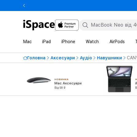
Mac
iPad
iPhone
Watch
AirPods
Головна
Аксесуари
Аудіо
Навушники
CANY
НОВИНКА
Mac Аксесуари
Від 99 ₴
В