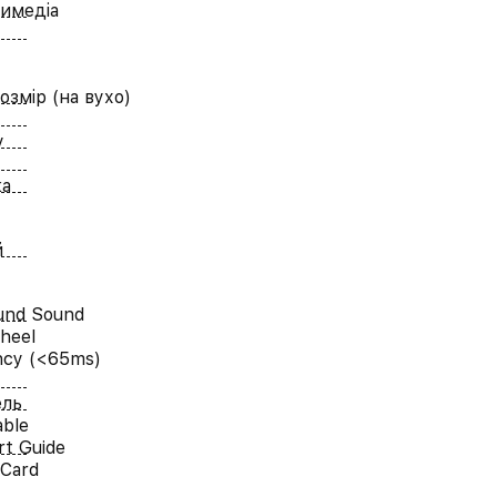
имедіа
озмір (на вухо)
у
ка
й
und Sound
heel
ncy (<65ms)
ель
able
rt Guide
 Card