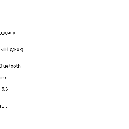
 номер
 міні джек)
Bluetooth
ано
 5.3
й