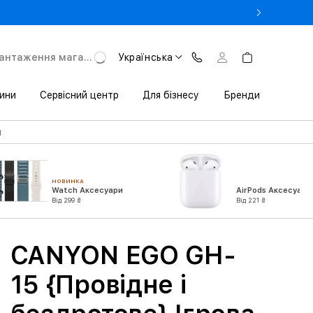
- Оновіть iPhone за Trade-in в iSpace з вигодою до 3800 грн.
антаження магазину
Українська
ини
Сервісний центр
Для бізнесу
Бренди
й
НОВИНКА
Watch Аксесуари
AirPods Аксесуари
Від 299 ₴
Від 221 ₴
CANYON EGO GH-
15 {Провідне і