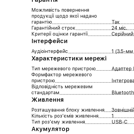
Можливість повернення
продукції щодо якої надано
гарантію
Так
Гарантійний строк
24 міс.
Критерії оцінки гарантії
Серійний
Iнтерфейси
Аудіоінтерфейс
1 (3.5-мм
Характеристики мережі
Тип мережевого пристрою
Адаптер 
Формфактор мережевого
пристрою
Інтегров
Відповідність мережевим
стандартам
Bluetooth
Живлення
Розташування блоку живлення
Зовнішні
Кількість роз'ємів живлення
1
Тип роз'єму живлення
USB-C
Акумулятор