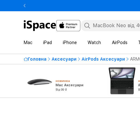
Mac
iPad
iPhone
Watch
AirPods
Головна
Аксесуари
AirPods Аксесуари
ARMO
НОВИНКА
Mac Аксесуари
Від 99 ₴
В