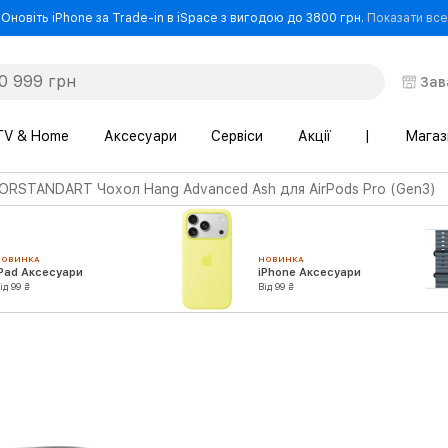
Оновіть iPhone за Trade-in в iSpace з вигодою до 3800 грн.
Показати все
Зав
TV & Home
Аксесуари
Сервіси
Акції
|
Магаз
RSTANDART Чохол Hang Advanced Ash для AirPods Pro (Gen3)
НОВИНКА
НОВИНКА
iPad Аксесуари
iPhone Аксесуари
ід 99 ₴
Від 99 ₴