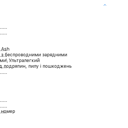
 Ash
 з беспроводними зарядними
ми\ Ультралегкий
ід подряпин, пилу і пошкоджень
 номер