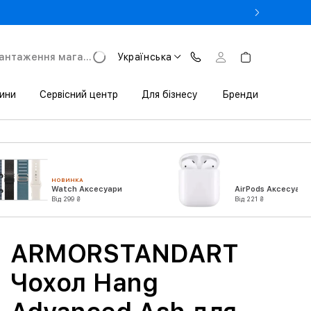
- Оновіть iPhone за Trade-in в iSpace з вигодою до 3800 грн.
антаження магазину
Українська
ини
Сервісний центр
Для бізнесу
Бренди
НОВИНКА
Watch Аксесуари
AirPods Аксесуари
Від 299 ₴
Від 221 ₴
ARMORSTANDART
Чохол Hang