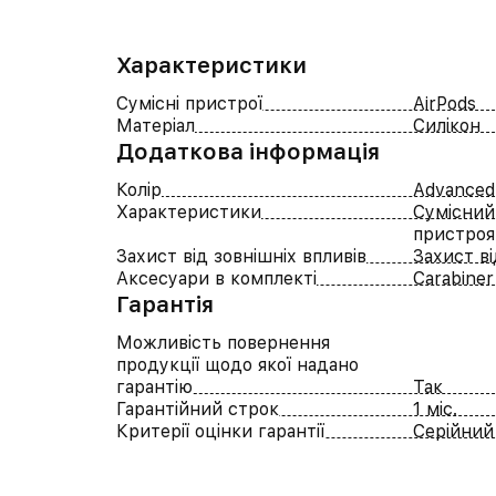
Характеристики
Сумісні пристрої
AirPods
Матеріал
Силікон
Додаткова інформація
Колір
Advanced
Характеристики
Сумісний
пристроя
Захист від зовнішніх впливів
Захист в
Аксесуари в комплекті
Carabiner
Гарантія
Можливість повернення
продукції щодо якої надано
гарантію
Так
Гарантійний строк
1 міс.
Критерії оцінки гарантії
Серійний