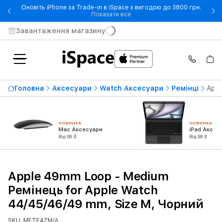
Оновіть iPhone за Trade-in в iSpace з вигодою до 3800 грн.
- Оновіть iPhone за Trade-in 
Показати все
Завантаження магазину
Головна
Аксесуари
Watch Аксесуари
Ремінці
Appl
НОВИНКА
НОВИНКА
Mac Аксесуари
iPad Аксес
Від 99 ₴
Від 99 ₴
Apple 49mm Loop - Medium
Ремінець for Apple Watch
44/45/46/49 mm, Size M, Чорний
SKU: MFTF4ZM/A