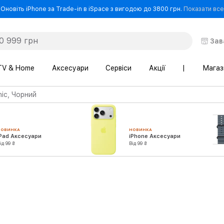
Оновіть iPhone за Trade-in в iSpace з вигодою до 3800 грн.
Показати все
Зав
TV & Home
Аксесуари
Сервіси
Акції
|
Магаз
ic, Чорний
НОВИНКА
НОВИНКА
iPad Аксесуари
iPhone Аксесуари
ід 99 ₴
Від 99 ₴