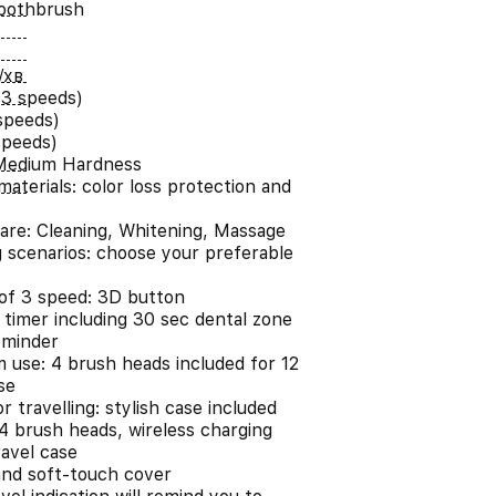
Toothbrush
/хв
3 speeds)
speeds)
speeds)
Medium Hardness
materials: color loss protection and
care: Cleaning, Whitening, Massage
g scenarios: choose your preferable
of 3 speed: 3D button
 timer including 30 sec dental zone
eminder
 use: 4 brush heads included for 12
se
r travelling: stylish case included
 4 brush heads, wireless charging
ravel case
 and soft-touch cover