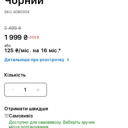
Чорний
SKU: ADB0004
2 499 ₴
1 999 ₴
-500 ₴
або
125 ₴/міс. на 16 міс.*
Детальніше про розстрочку
Кількість
-
+
Отримати швидше
Самовивіз
Доступно для самовивозу. Виберіть зручне
місце розташування.