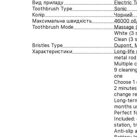
Вид приладу
Electric 
Toothbrush Type
Sonic
Колір
Чорний
Максимальна швидкість
46000 об
Toothbrush Mode
Massage (
White (3 
Clean (3 
Bristles Type
Dupont, 
Характеристики
Long-life 
metal rod
Multiple 
9 cleanin
one
Choose 1 
2 minutes
change r
Long-term
months u
Perfect fo
Included:
station, t
Anti-slip