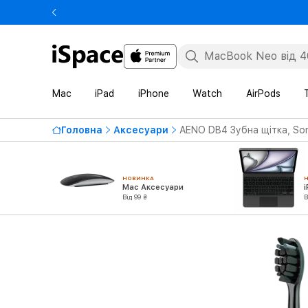
Mac
iPad
iPhone
Watch
AirPods
Головна
Аксесуари
AENO DB4 Зубна щітка, Son
НОВИНКА
Mac Аксесуари
Від 99 ₴
В