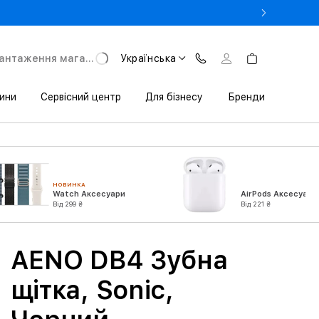
- Оновіть iPhone за Trade-in в iSpace з вигодою до 3800 грн.
антаження магазину
Українська
ини
Сервісний центр
Для бізнесу
Бренди
НОВИНКА
Watch Аксесуари
AirPods Аксесуари
Від 299 ₴
Від 221 ₴
AENO DB4 Зубна
щітка, Sonic,