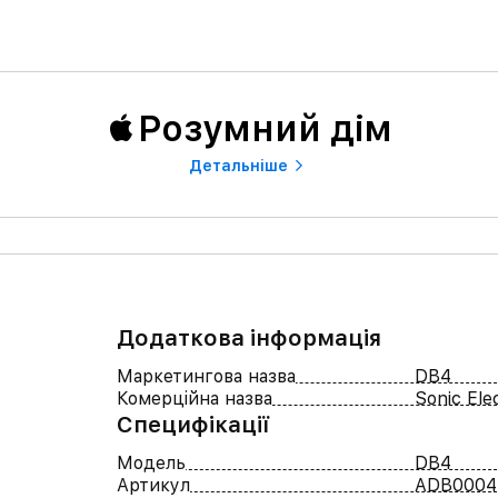
Розумний дiм
Детальнiше
Додаткова інформація
Маркетингова назва
DB4
Комерційна назва
Sonic Ele
Специфікації
Модель
DB4
Артикул
ADB0004