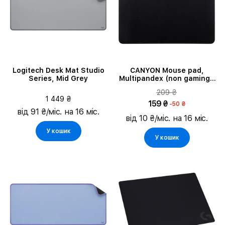
Logitech Desk Mat Studio
CANYON Mouse pad,
Series, Mid Grey
Multipandex (non gaming),
blister cardboard, Чорний
209 ₴
1 449 ₴
159 ₴
-50 ₴
від 91 ₴/міс. на 16 міс.
від 10 ₴/міс. на 16 міс.
У кошик
У кошик