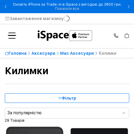
Оновіть iPhone за Trade-in в iSpace з вигодою до 3800 грн.
- Оновіть iPhone за Trade-in 
Показати все
Завантаження магазину
Найвища ціна
4 999 ₴
Головна
Аксесуари
Mac Аксесуари
Килимки
Від
До
Килимки
Доступність
Бренд
Фільтр
Тип продукту
За популярністю
29 Товарів
Колір