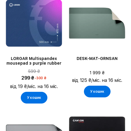
LORGAR Multispandex
DESK-MAT-GRNSAN
mousepad з purple rubber
599 ₴
1 999 ₴
299 ₴
-300 ₴
від 125 ₴/міс. на 16 міс.
від 19 ₴/міс. на 16 міс.
У кошик
У кошик