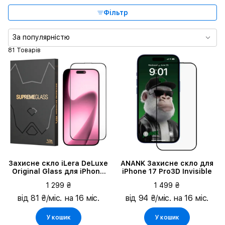
Сумісні моделі
Фільтр
За популярністю
81 Товарів
Захисне скло iLera DeLuxe
ANANK Захисне скло для
Original Glass для iPhone
iPhone 17 Pro3D Invisible
17 Pro (ILFCDL17PR)
1 299 ₴
1 499 ₴
від 81 ₴/міс. на 16 міс.
від 94 ₴/міс. на 16 міс.
У кошик
У кошик