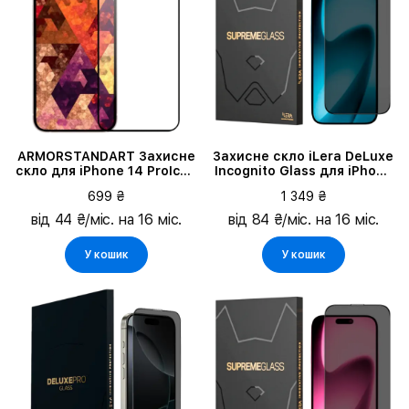
ARMORSTANDART Захисне
Захисне скло iLera DeLuxe
скло для iPhone 14 ProIcon
Incognito Glass для iPhone
3D
17 (ILINDL17)
699 ₴
1 349 ₴
від 44 ₴/міс. на 16 міс.
від 84 ₴/міс. на 16 міс.
У кошик
У кошик