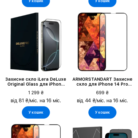
У кошик
У кошик
Захисне скло iLera DeLuxe
ARMORSTANDART Захисне
Original Glass для iPhone
скло для iPhone 14 Pro
16 Pro
MaxIcon 3D
1 299 ₴
699 ₴
від 81 ₴/міс. на 16 міс.
від 44 ₴/міс. на 16 міс.
У кошик
У кошик