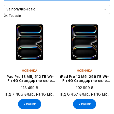
Процесор
За популярністю
24 Товарів
Діагональ екрану
Пам'ять
Колір
Тип дисплея
НОВИНКА
НОВИНКА
iPad Pro 13 M5, 512 ГБ Wi-
iPad Pro 13 M5, 256 ГБ Wi-
Fi+4G Стандартне скло
Fi+4G Стандартне скло
2025, Space Black
2025, Silver
118 499 ₴
102 999 ₴
від 7 406 ₴/міс. на 16 міс.
від 6 437 ₴/міс. на 16 міс.
У кошик
У кошик