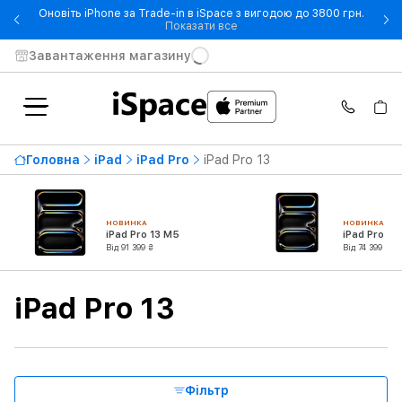
Оновіть iPhone за Trade-in в iSpace з вигодою до 3800 грн.
- Оновіть iPhone за Trade-in 
Показати все
Завантаження магазину
Найвища ціна
181 999 ₴
Головна
iPad
iPad Pro
iPad Pro 13
Від
До
НОВИНКА
НОВИНКА
Доступність
iPad Pro 13 M5
iPad Pro 11
Від 91 399 ₴
Від 74 399 ₴
Тип продукту
iPad Pro 13
Серія
Зв'язок
Фільтр