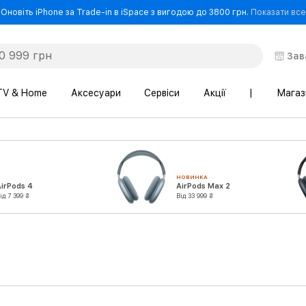
Оновіть iPhone за Trade-in в iSpace з вигодою до 3800 грн.
Показати все
Зав
TV & Home
Аксесуари
Сервіси
Акції
|
Магаз
НОВИНКА
irPods 4
AirPods Max 2
ід 7 399 ₴
Від 33 999 ₴