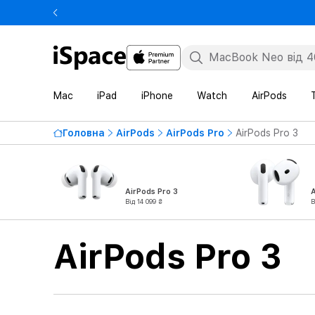
Mac
iPad
iPhone
Watch
AirPods
Головна
AirPods
AirPods Pro
AirPods Pro 3
AirPods Pro 3
A
Від 14 099 ₴
В
AirPods Pro 3