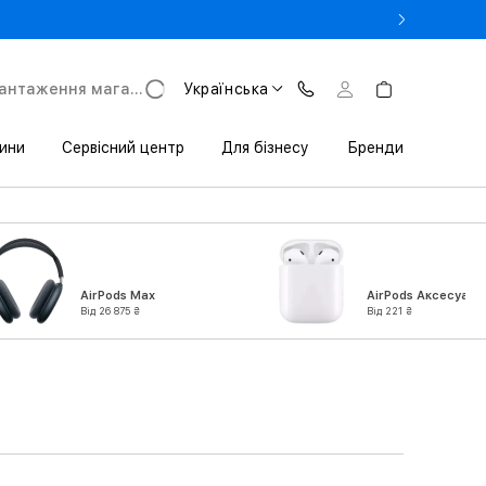
- Оновіть iPhone за Trade-in в iSpace з вигодою до 3800 грн.
антаження магазину
Українська
ини
Сервісний центр
Для бізнесу
Бренди
AirPods Max
AirPods Аксесуари
Від 26 875 ₴
Від 221 ₴