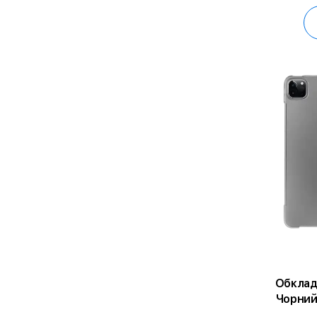
Обклад
Чорний 
го, 2