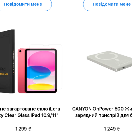
Повідомити мене
Повідомити мене
не загартоване скло iLera
CANYON OnPower 500 Жи
ity Clear Glass iPad 10.9/11"
зарядний пристрій для б
Star Grey
1 299 ₴
1 249 ₴