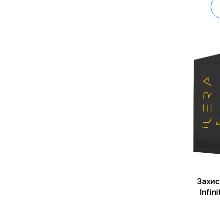
Захис
Infin