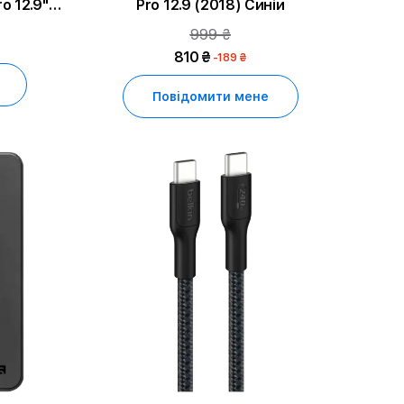
o 12.9''
Pro 12.9 (2018) Синій
k
999 ₴
810 ₴
-189 ₴
Повідомити мене