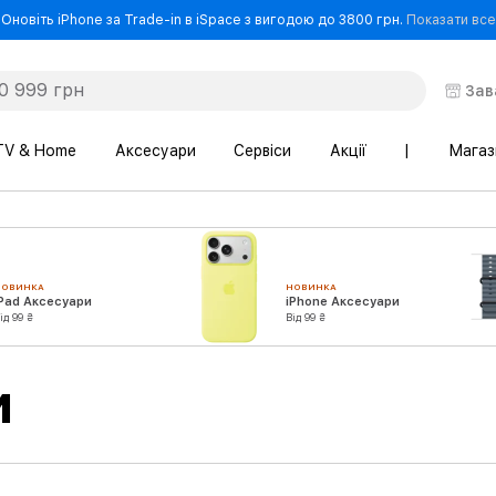
Оновіть iPhone за Trade-in в iSpace з вигодою до 3800 грн.
Показати все
Зав
TV & Home
Аксесуари
Сервіси
Акції
|
Магаз
НОВИНКА
НОВИНКА
iPad Аксесуари
iPhone Аксесуари
ід 99 ₴
Від 99 ₴
и