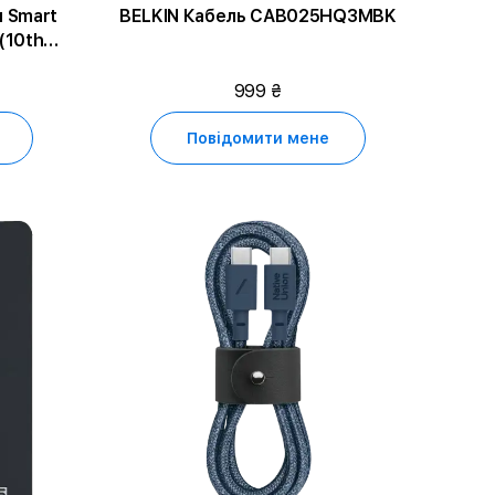
 Smart
BELKIN Кабель CAB025HQ3MBK
ad (9-го
999 ₴
Повідомити мене