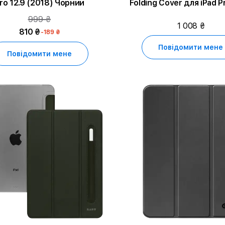
ro 12.9 (2018) Чорний
Folding Cover для iPad Pr
(2018) Metro Blac
999 ₴
1 008 ₴
810 ₴
-189 ₴
Повідомити мене
Повідомити мене