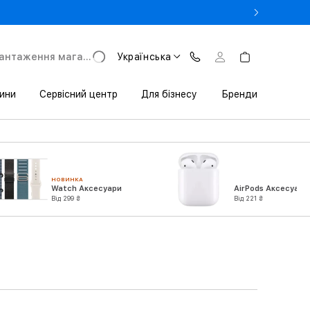
- Оновіть iPhone за Trade-in в iSpace з вигодою до 3800 грн.
антаження магазину
Українська
ини
Сервісний центр
Для бізнесу
Бренди
НОВИНКА
Watch Аксесуари
AirPods Аксесуари
Від 299 ₴
Від 221 ₴