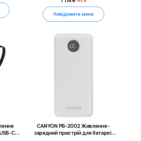
1 114 ₴
-85 ₴
Повідомити мене
лення
CANYON PB-2002 Живлення -
/USB-C
зарядний пристрій для батареї,
C, 1*USB
Білий