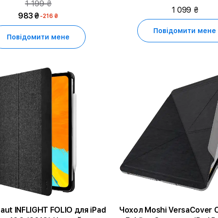
1 199 ₴
ня)/iPad Pro 12,9 дюйма (5-
Тип C, 65 Ват
1 099 ₴
983 ₴
-216 ₴
го покоління)
Повідомити мене
Повідомити мене
aut INFLIGHT FOLIO для iPad
Чохол Moshi VersaCover C