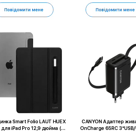
Повідомити мене
Повідомити мене
инка Smart Folio LAUT HUEX
CANYON Адаптер жив
для iPad Pro 12,9 дюйма (1-
OnCharge 65RC 3*USB
-го i 3-го покоління)/(4-го
1*USB Type-A, 1*USB Тип 