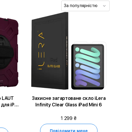
За популярністю
o LAUT
Захисне загартоване скло iLera
Infinity Clear Glass iPad Mini 6
)/iPad Air
ir (5th
1 299 ₴
юймів (1-
ння)
Повідомити мене