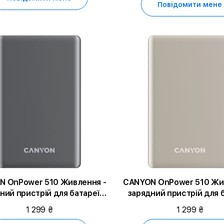
Повідомити мене
N OnPower 510 Живлення -
CANYON OnPower 510 Жи
ний пристрій для батареї,
зарядний пристрій для б
Темно-сірий
Бежевий
1 299 ₴
1 299 ₴