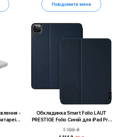
Повідомити мене
влення -
Обкладинка Smart Folio LAUT
атареї,
PRESTIGE Folio Синій для iPad Pro
12,9 дюйма (3-го, 4-го і 5-го
1 199 ₴
покоління)