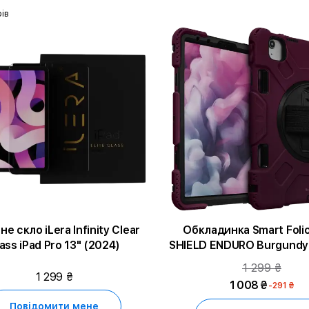
ів
е скло iLera Infinity Clear
Обкладинка Smart Foli
ass iPad Pro 13" (2024)
SHIELD ENDURO Burgundy для iPad
Pro 11-inch (4th generation
1 299 ₴
(4-го покоління)/iPad A
1 299 ₴
1 008 ₴
-291 ₴
generation)/iPad Pro 11 д
го, 2-го i 3-го поколі
Повідомити мене