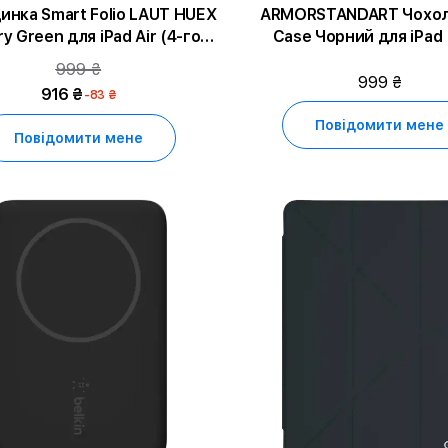
инка Smart Folio LAUT HUEX
ARMORSTANDART Чохол
ary Green для iPad Air (4-го
Case Чорний для iPad (10th
покоління)
generation)/iPad (A16)/iP
999 ₴
покоління)
999 ₴
916 ₴
-83 ₴
Повідомити мене
Повідомити мене